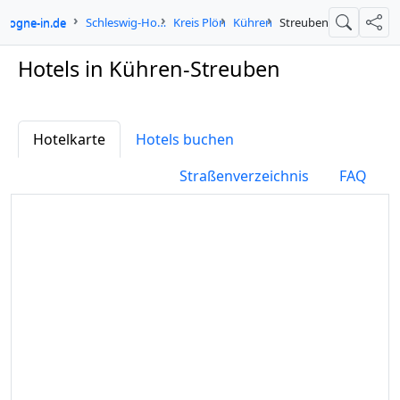
ologne-in.de
Schleswig-Holstein
Kreis Plön
Kühren
Streuben
Suche
Teil
Hotels in Kühren-Streuben
Hotelkarte
Hotels buchen
Straßenverzeichnis
FAQ