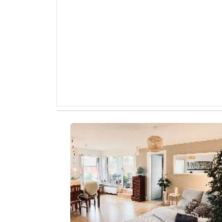
Zurück
W