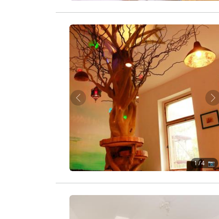
Zurück
W
1
/ 4 📷