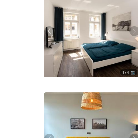
Zurück
W
1
/ 4 📷