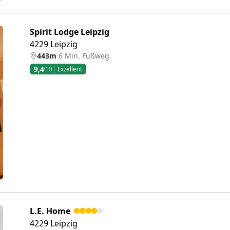
Spirit Lodge Leipzig
4229 Leipzig
443m
·
6 Min. Fußweg
9,4
/10
Exzellent
eiter
L.E. Home
4229 Leipzig