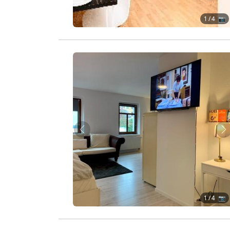
1
/ 4 📷
Zurück
W
1
/ 4 📷