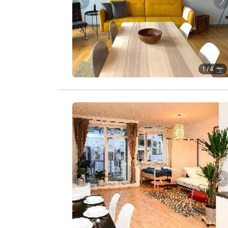
Zurück
W
1
/ 4 📷
Zurück
W