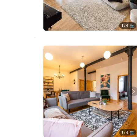
1
/ 4 📷
Zurück
W
1
/ 4 📷