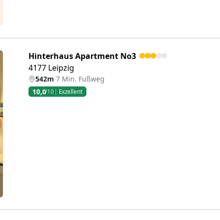
Hinterhaus Apartment No3
4177 Leipzig
542m
·
7 Min. Fußweg
10,0
/10
Exzellent
eiter