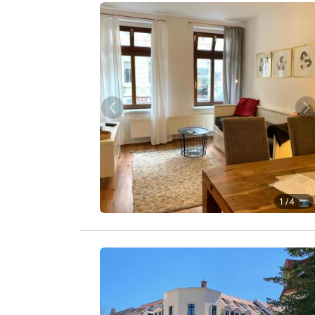
Zurück
W
1
/ 4 📷