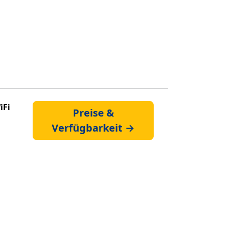
iFi
Preise &
Verfügbarkeit →