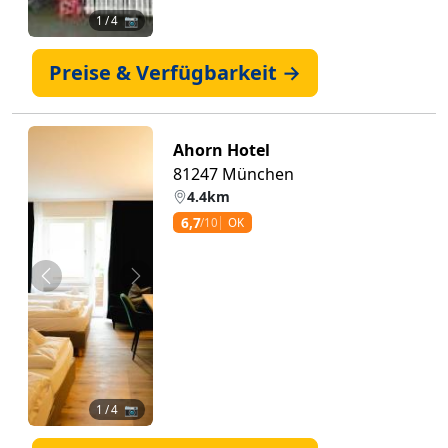
1
/ 4 📷
Preise & Verfügbarkeit →
Ahorn Hotel
81247 München
4.4km
6,7
/10
OK
Zurück
Weiter
1
/ 4 📷