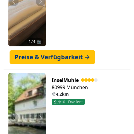
Zurück
Weiter
1
/ 4 📷
Preise & Verfügbarkeit →
InselMuhle
80999 München
4.2km
9,1
/10
Exzellent
Zurück
Weiter