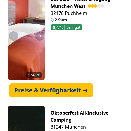
Munchen West
82178 Puchheim
2.9km
8,4
/10
Sehr gut
Zurück
Weiter
1
/ 4 📷
Preise & Verfügbarkeit →
Oktoberfest All-Inclusive
Camping
81247 München