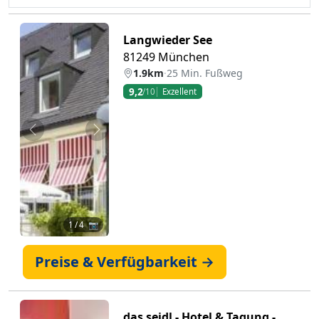
Langwieder See
81249 München
1.9km
·
25 Min. Fußweg
9,2
/10
Exzellent
Zurück
Weiter
1
/ 4 📷
Preise & Verfügbarkeit →
das seidl - Hotel & Tagung -