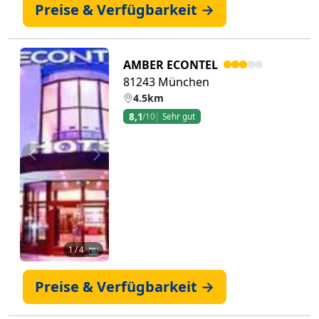
Preise & Verfügbarkeit →
AMBER ECONTEL
81243 München
4.5km
8,1
/10
Sehr gut
Zurück
Weiter
1
/ 4 📷
Preise & Verfügbarkeit →