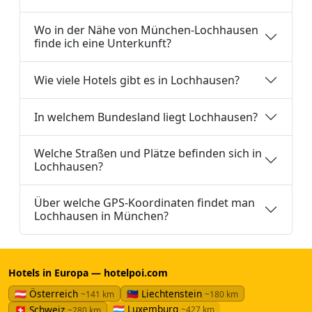
Wo in der Nähe von München-Lochhausen
finde ich eine Unterkunft?
Wie viele Hotels gibt es in Lochhausen?
In welchem Bundesland liegt Lochhausen?
Welche Straßen und Plätze befinden sich in
Lochhausen?
Über welche GPS-Koordinaten findet man
Lochhausen in München?
Hotels in Europa — hotelpoi.com
🇦🇹 Österreich
🇱🇮 Liechtenstein
~141 km
~180 km
🇱🇺 Luxemburg
🇨🇭 Schweiz
~427 km
~280 km