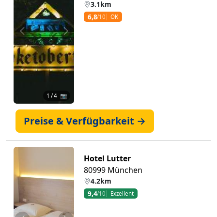
3.1km
6,8
/10
OK
Zurück
Weiter
1
/ 4 📷
Preise & Verfügbarkeit →
Hotel Lutter
80999 München
4.2km
9,4
/10
Exzellent