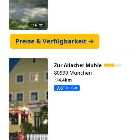
1
/ 4 📷
Preise & Verfügbarkeit →
Zur Allacher Muhle
80999 München
4.4km
7,6
/10
Gut
Zurück
Weiter