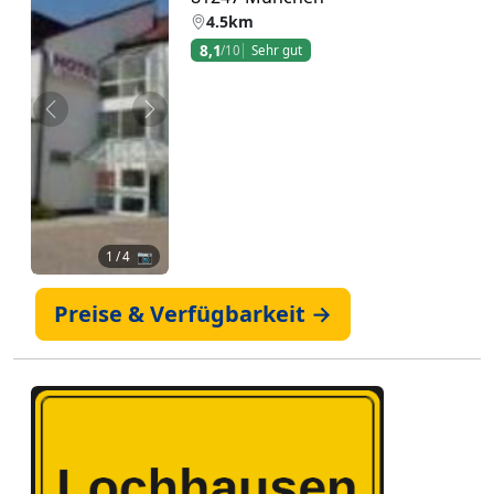
4.5km
8,1
/10
Sehr gut
Zurück
Weiter
1
/ 4 📷
Preise & Verfügbarkeit →