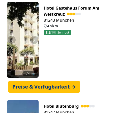
Hotel Gastehaus Forum Am
Westkreuz
81243 München
4.5km
8,6
/10
Sehr gut
Zurück
Weiter
1
/ 4 📷
Preise & Verfügbarkeit →
Hotel Blutenburg
81247 München