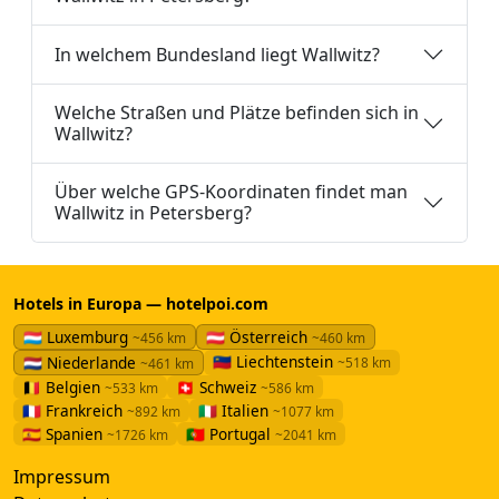
In welchem Bundesland liegt Wallwitz?
Welche Straßen und Plätze befinden sich in
Wallwitz?
Über welche GPS-Koordinaten findet man
Wallwitz in Petersberg?
Hotels in Europa — hotelpoi.com
🇱🇺 Luxemburg
🇦🇹 Österreich
~456 km
~460 km
🇱🇮 Liechtenstein
🇳🇱 Niederlande
~518 km
~461 km
🇧🇪 Belgien
🇨🇭 Schweiz
~533 km
~586 km
🇫🇷 Frankreich
🇮🇹 Italien
~892 km
~1077 km
🇪🇸 Spanien
🇵🇹 Portugal
~1726 km
~2041 km
Impressum