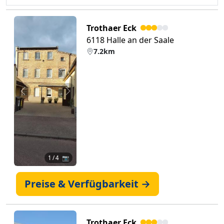
Trothaer Eck
6118 Halle an der Saale
7.2km
Zurück
Weiter
1
/ 4 📷
Preise & Verfügbarkeit →
Trothaer Eck