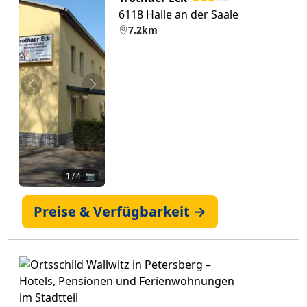
6118 Halle an der Saale
7.2km
Zurück
Weiter
1
/ 4 📷
Preise & Verfügbarkeit →