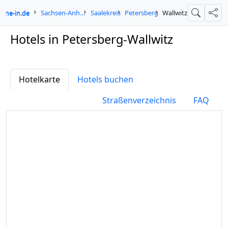
ogne-in.de
Sachsen-Anhalt
Saalekreis
Petersberg
Wallwitz
Suche
Teil
Hotels in Petersberg-Wallwitz
Hotelkarte
Hotels buchen
Straßenverzeichnis
FAQ