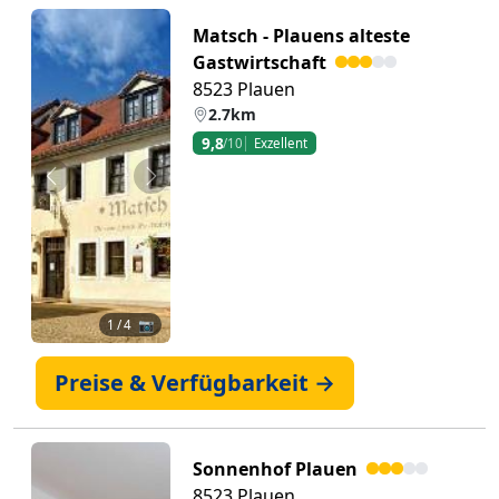
Matsch - Plauens alteste
Gastwirtschaft
8523 Plauen
2.7km
9,8
/10
Exzellent
Zurück
Weiter
1
/ 4 📷
Preise & Verfügbarkeit →
Sonnenhof Plauen
8523 Plauen