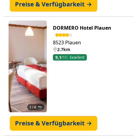
Preise & Verfügbarkeit →
DORMERO Hotel Plauen
8523 Plauen
2.7km
9,1
/10
Exzellent
Zurück
Weiter
1
/ 4 📷
Preise & Verfügbarkeit →