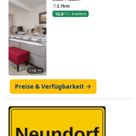
2.7km
10,0
/10
Exzellent
Zurück
Weiter
1
/ 4 📷
Preise & Verfügbarkeit →