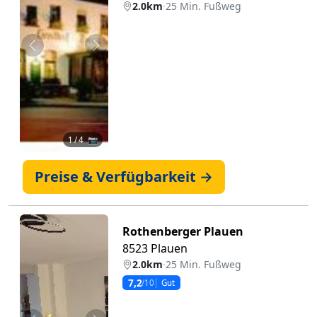
2.0km
·
25 Min. Fußweg
Zurück
Weiter
1
/ 4 📷
Preise & Verfügbarkeit →
Rothenberger Plauen
8523 Plauen
2.0km
·
25 Min. Fußweg
7,2
/10
Gut