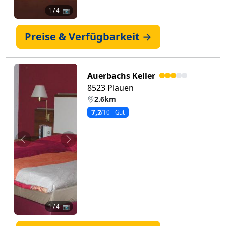
1
/ 4 📷
Preise & Verfügbarkeit →
Auerbachs Keller
8523 Plauen
2.6km
7,2
/10
Gut
Zurück
Weiter
1
/ 4 📷