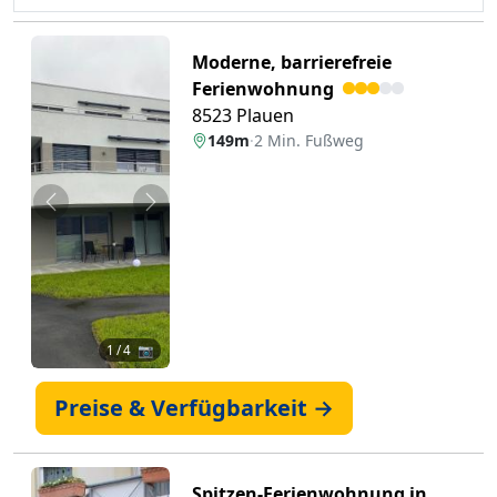
Moderne, barrierefreie
Ferienwohnung
8523 Plauen
149m
·
2 Min. Fußweg
Zurück
Weiter
1
/ 4 📷
Preise & Verfügbarkeit →
Spitzen-Ferienwohnung in