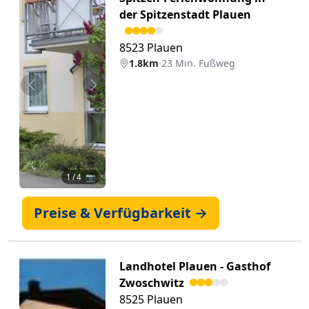
der Spitzenstadt Plauen
8523 Plauen
1.8km
·
23 Min. Fußweg
Zurück
Weiter
1
/ 4 📷
Preise & Verfügbarkeit →
Landhotel Plauen - Gasthof
Zwoschwitz
8525 Plauen