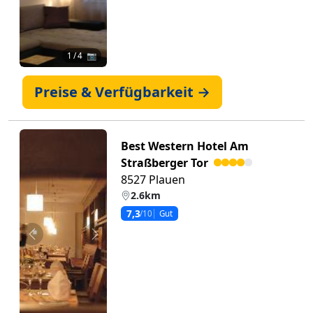
1
/ 4 📷
Preise & Verfügbarkeit →
Best Western Hotel Am
Straßberger Tor
8527 Plauen
2.6km
7,3
/10
Gut
Zurück
Weiter