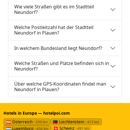
Wie viele Straßen gibt es im Stadtteil
Neundorf?
Welche Postleitzahl hat der Stadtteil
Neundorf in Plauen?
In welchem Bundesland liegt Neundorf?
Welche Straßen und Plätze befinden sich in
Neundorf?
Über welche GPS-Koordinaten findet man
Neundorf in Plauen?
Hotels in Europa — hotelpoi.com
🇦🇹 Österreich
🇱🇮 Liechtenstein
~339 km
~413 km
🇨🇭 Schweiz
🇱🇺 Luxemburg
~491 km
~434 km