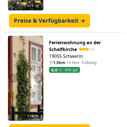
1
/ 4 📷
Preise & Verfügbarkeit →
Ferienwohnung an der
Schelfkirche
19055 Schwerin
1.5km
·
19 Min. Fußweg
8,4
/10
Sehr gut
Zurück
Weiter
1
/ 4 📷