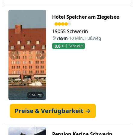
Hotel Speicher am Ziegelsee
19055 Schwerin
769m
·
10 Min. Fußweg
8,8
/10
Sehr gut
Zurück
Weiter
1
/ 4 📷
Preise & Verfügbarkeit →
Pension Karina Schwerin