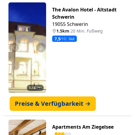
The Avalon Hotel - Altstadt
Schwerin
19055 Schwerin
1.5km
·
20 Min. Fußweg
7,5
/10
Gut
Zurück
Weiter
1
/ 4 📷
Preise & Verfügbarkeit →
Apartments Am Ziegelsee