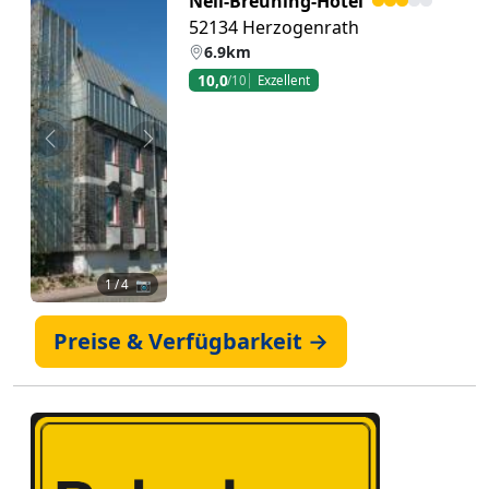
Nell-Breuning-Hotel
52134 Herzogenrath
6.9km
10,0
/10
Exzellent
Zurück
Weiter
1
/ 4 📷
Preise & Verfügbarkeit →