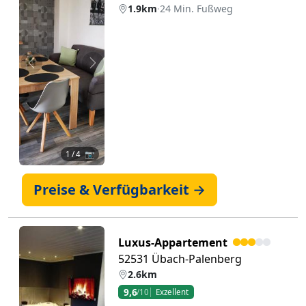
1.9km
·
24 Min. Fußweg
Zurück
Weiter
1
/ 4 📷
Preise & Verfügbarkeit →
Luxus-Appartement
52531 Übach-Palenberg
2.6km
9,6
/10
Exzellent