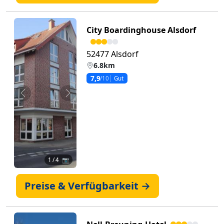
City Boardinghouse Alsdorf
52477 Alsdorf
6.8km
7,9
/10
Gut
Zurück
Weiter
1
/ 4 📷
Preise & Verfügbarkeit →