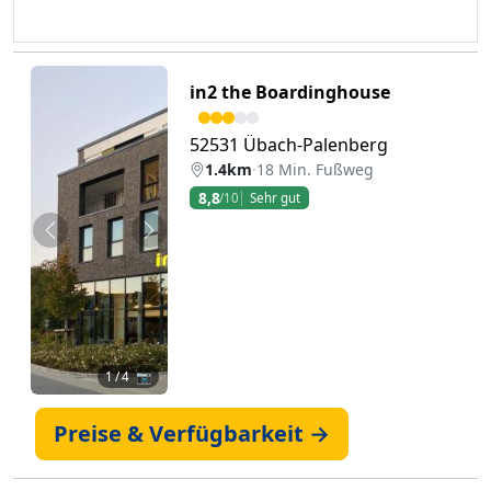
in2 the Boardinghouse
52531 Übach-Palenberg
1.4km
·
18 Min. Fußweg
8,8
/10
Sehr gut
Zurück
Weiter
1
/ 4 📷
Preise & Verfügbarkeit →