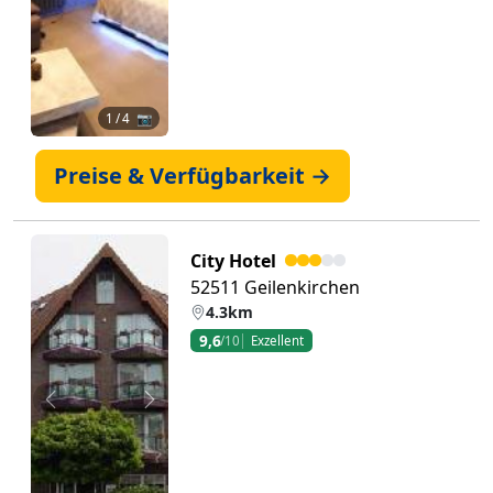
1
/ 4 📷
Preise & Verfügbarkeit →
City Hotel
52511 Geilenkirchen
4.3km
9,6
/10
Exzellent
Zurück
Weiter