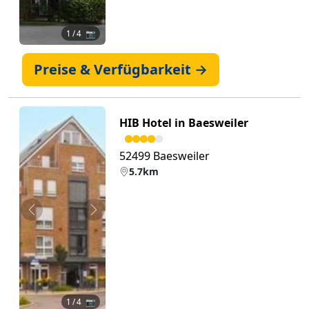
1
/ 4 📷
Preise & Verfügbarkeit →
HIB Hotel in Baesweiler
52499 Baesweiler
5.7km
Zurück
Weiter
1
/ 4 📷