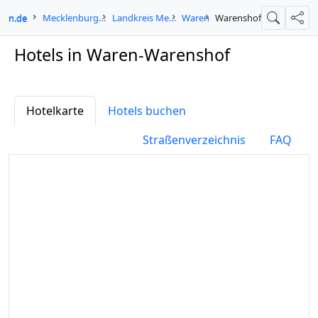
e-in.de
Mecklenburg-Vorpommern
Landkreis Mecklenburgische Seenplatte
Waren
Warenshof
Suche
Teil
Hotels in Waren-Warenshof
Hotelkarte
Hotels buchen
Straßenverzeichnis
FAQ