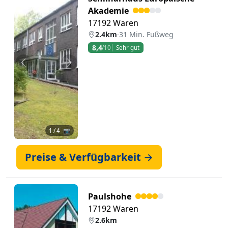
Akademie
17192 Waren
2.4km
·
31 Min. Fußweg
8,4
/10
Sehr gut
Zurück
Weiter
1
/ 4 📷
Preise & Verfügbarkeit →
Paulshohe
17192 Waren
2.6km