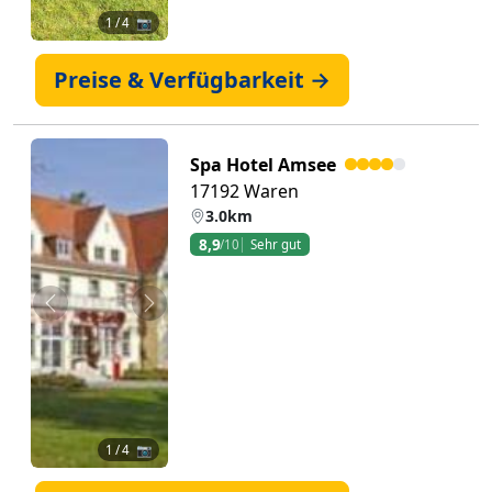
1
/ 4 📷
Preise & Verfügbarkeit →
Spa Hotel Amsee
17192 Waren
3.0km
8,9
/10
Sehr gut
Zurück
Weiter
1
/ 4 📷