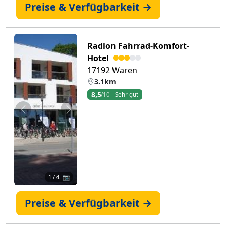
Preise & Verfügbarkeit →
Radlon Fahrrad-Komfort-
Hotel
17192 Waren
3.1km
8,5
/10
Sehr gut
Zurück
Weiter
1
/ 4 📷
Preise & Verfügbarkeit →