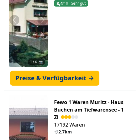
8,4
/10
Sehr gut
Zurück
Weiter
1
/ 4 📷
Preise & Verfügbarkeit →
Fewo 1 Waren Muritz - Haus
Buchen am Tiefwarensee - 1
Zi
17192 Waren
2.7km