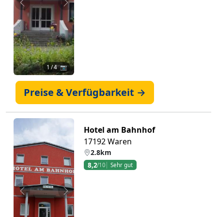
Zurück
Weiter
1
/ 4 📷
Preise & Verfügbarkeit →
Hotel am Bahnhof
17192 Waren
2.8km
8,2
/10
Sehr gut
Zurück
Weiter