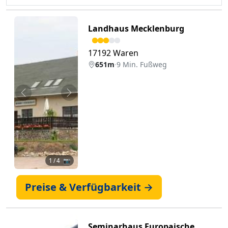
Landhaus Mecklenburg
17192 Waren
651m
·
9 Min. Fußweg
Zurück
Weiter
1
/ 4 📷
Preise & Verfügbarkeit →
Seminarhaus Europaische