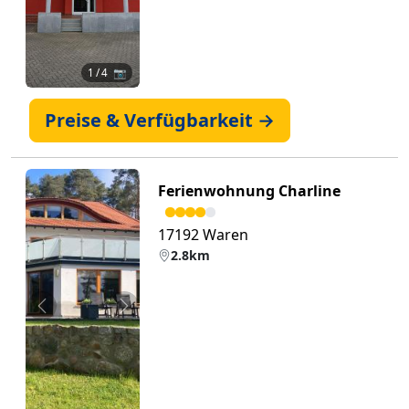
1
/ 4 📷
Preise & Verfügbarkeit →
Ferienwohnung Charline
17192 Waren
2.8km
Zurück
Weiter