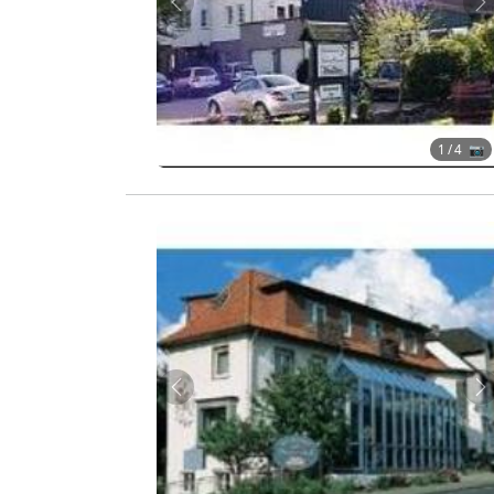
Zurück
W
1
/ 4 📷
Zurück
W