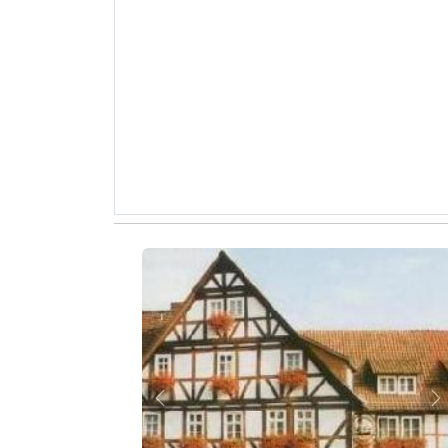
Zurück
W