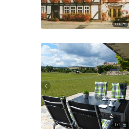
1
/ 4 📷
Zurück
W
1
/ 4 📷