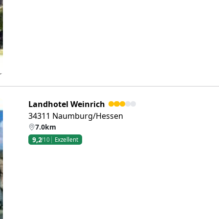
eiter
Landhotel Weinrich
34311 Naumburg/Hessen
7.0km
9,2
/10
Exzellent
eiter