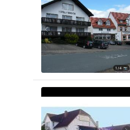
Zurück
W
1
/ 4 📷