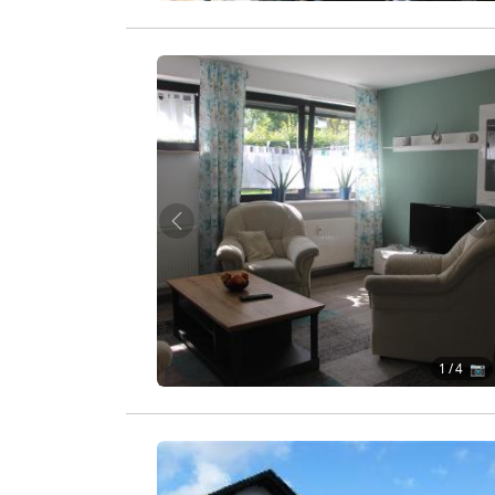
Zurück
W
1
/ 4 📷