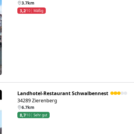
3.7km
3,2
/10
Mäßig
eiter
Landhotel-Restaurant Schwalbennest
34289 Zierenberg
6.7km
8,7
/10
Sehr gut