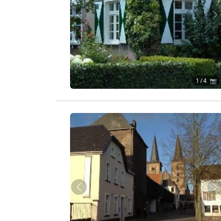
Zurück
W
1
/ 4 📷
Zurück
W