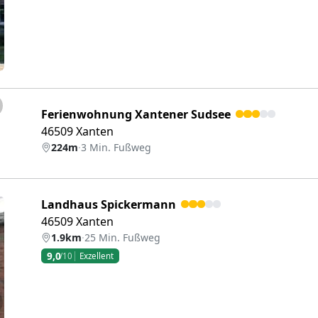
eiter
Ferienwohnung Xantener Sudsee
46509 Xanten
224m
·
3 Min. Fußweg
Landhaus Spickermann
46509 Xanten
1.9km
·
25 Min. Fußweg
9,0
/10
Exzellent
eiter