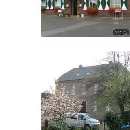
1
/ 4 📷
Zurück
W