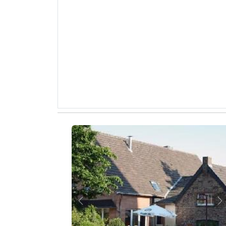
Zurück
W