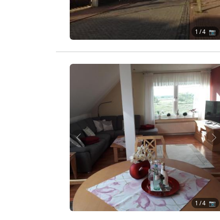
1
/ 4 📷
Zurück
W
1
/ 4 📷