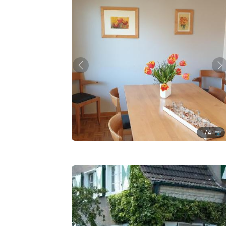
Zurück
W
1
/ 4 📷