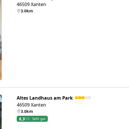
46509 Xanten
3.0km
eiter
Altes Landhaus am Park
46509 Xanten
3.0km
8,3
/10
Sehr gut