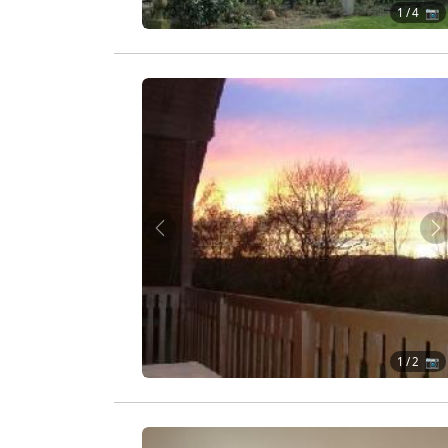
1
/ 4 📷
Zurück
W
1
/ 2 📷