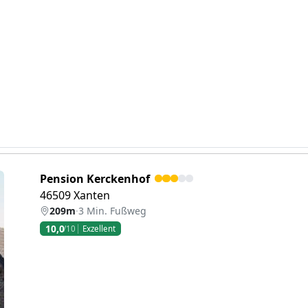
Pension Kerckenhof
46509 Xanten
209m
·
3 Min. Fußweg
10,0
/10
Exzellent
eiter