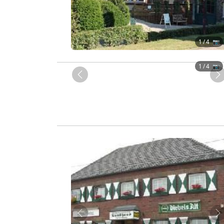
1
/ 4 📷
1
/ 4 📷
Zurück
W
Zurück
W