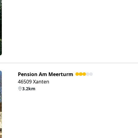
eiter
Pension Am Meerturm
46509 Xanten
3.2km
eiter