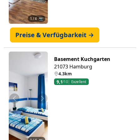
1
/ 4 📷
Preise & Verfügbarkeit →
Basement Kuchgarten
21073 Hamburg
4.3km
9,1
/10
Exzellent
Zurück
Weiter