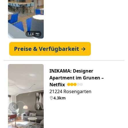
1
/ 4 📷
Preise & Verfügbarkeit →
INIKAMA: Designer
Apartment im Grunen –
Netflix
21224 Rosengarten
4.3km
Zurück
Weiter