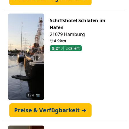
Schiffshotel Schlafen im
Hafen
21079 Hamburg
4.9km
9,2
/10
Exzellent
Zurück
Weiter
1
/ 4 📷
Preise & Verfügbarkeit →