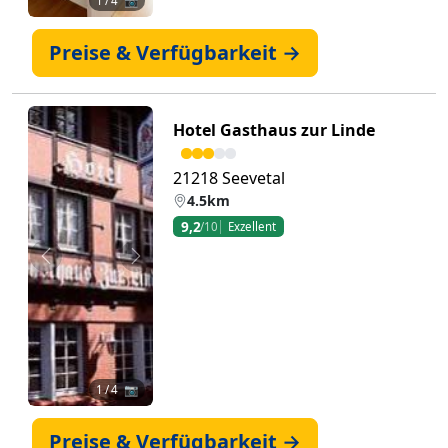
1
/ 4 📷
Preise & Verfügbarkeit →
Hotel Gasthaus zur Linde
21218 Seevetal
4.5km
9,2
/10
Exzellent
Zurück
Weiter
1
/ 4 📷
Preise & Verfügbarkeit →