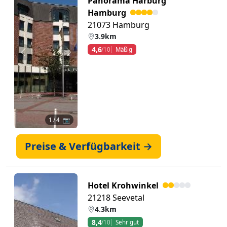
Panorama Harburg
Hamburg
21073 Hamburg
3.9km
4,6
/10
Mäßig
Zurück
Weiter
1
/ 4 📷
Preise & Verfügbarkeit →
Hotel Krohwinkel
21218 Seevetal
4.3km
8,4
/10
Sehr gut