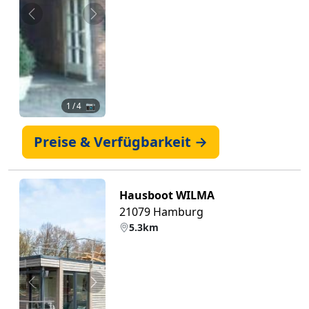
Zurück
Weiter
1
/ 4 📷
Preise & Verfügbarkeit →
Hausboot WILMA
21079 Hamburg
5.3km
Zurück
Weiter