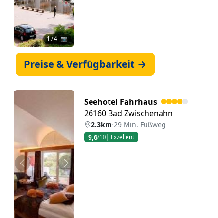
1
/ 4 📷
Preise & Verfügbarkeit →
Seehotel Fahrhaus
26160 Bad Zwischenahn
2.3km
·
29 Min. Fußweg
9,6
/10
Exzellent
Zurück
Weiter