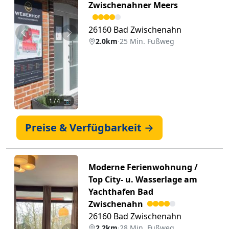
Zwischenahner Meers
26160 Bad Zwischenahn
Zurück
Weiter
2.0km
·
25 Min. Fußweg
1
/ 4 📷
Preise & Verfügbarkeit →
Moderne Ferienwohnung /
Top City- u. Wasserlage am
Yachthafen Bad
Zwischenahn
26160 Bad Zwischenahn
2.2km
·
28 Min. Fußweg