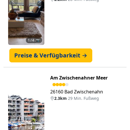
Zurück
Weiter
1
/ 4 📷
Preise & Verfügbarkeit →
Am Zwischenahner Meer
26160 Bad Zwischenahn
2.3km
·
29 Min. Fußweg
Zurück
Weiter