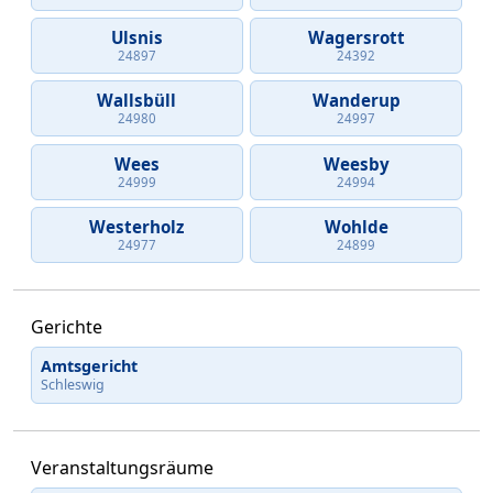
Ulsnis
Wagersrott
24897
24392
Wallsbüll
Wanderup
24980
24997
Wees
Weesby
24999
24994
Westerholz
Wohlde
24977
24899
Gerichte
Amtsgericht
Schleswig
Veranstaltungsräume