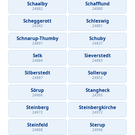
Schaalby
Schafflund
24882
24980
Scheggerott
Schleswig
24392
24881
Schnarup-Thumby
Schuby
24891
24837
Selk
Sieverstedt
24884
24885
Silberstedt
Sollerup
24887
24852
Sörup
Stangheck
24966
24395
Steinberg
Steinbergkirche
24972
24972
Steinfeld
Sterup
24888
24996