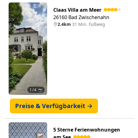
Claas Villa am Meer
26160 Bad Zwischenahn
2.4km
·
31 Min. Fußweg
Zurück
Weiter
1
/ 4 📷
Preise & Verfügbarkeit →
5 Sterne Ferienwohnungen
am See