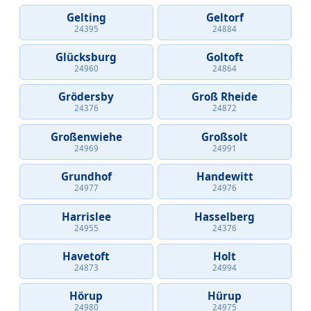
Gelting
Geltorf
24395
24884
Glücksburg
Goltoft
24960
24864
Grödersby
Groß Rheide
24376
24872
Großenwiehe
Großsolt
24969
24991
Grundhof
Handewitt
24977
24976
Harrislee
Hasselberg
24955
24376
Havetoft
Holt
24873
24994
Hörup
Hürup
24980
24975