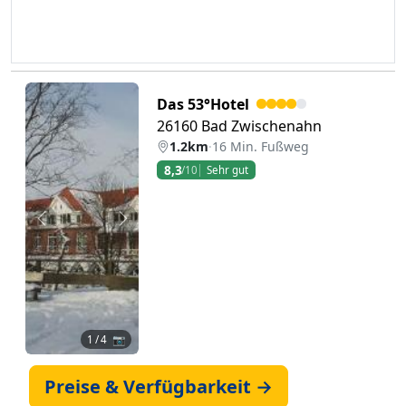
Das 53°Hotel
26160 Bad Zwischenahn
1.2km
·
16 Min. Fußweg
8,3
/10
Sehr gut
Zurück
Weiter
1
/ 4 📷
Preise & Verfügbarkeit →