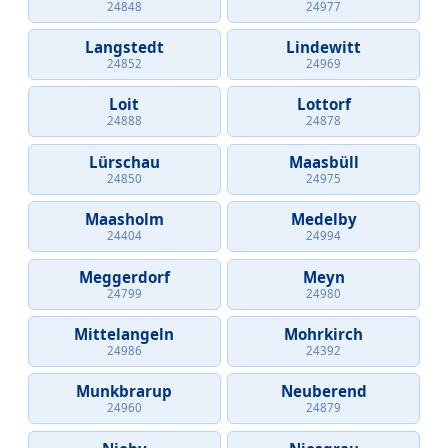
24848
24977
Langstedt
Lindewitt
24852
24969
Loit
Lottorf
24888
24878
Lürschau
Maasbüll
24850
24975
Maasholm
Medelby
24404
24994
Meggerdorf
Meyn
24799
24980
Mittelangeln
Mohrkirch
24986
24392
Munkbrarup
Neuberend
24960
24879