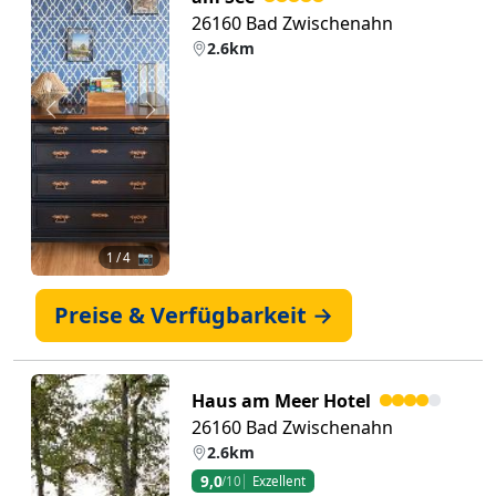
26160 Bad Zwischenahn
2.6km
Zurück
Weiter
1
/ 4 📷
Preise & Verfügbarkeit →
Haus am Meer Hotel
26160 Bad Zwischenahn
2.6km
9,0
/10
Exzellent