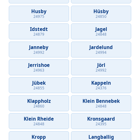
Husby
Hüsby
24975
24850
Idstedt
Jagel
24879
24848
Janneby
Jardelund
24992
24994
Jerrishoe
Jörl
24963
24992
Jübek
Kappeln
24855
24376
Klappholz
Klein Bennebek
24860
24848
Klein Rheide
Kronsgaard
24848
24395
Kropp
Langballig