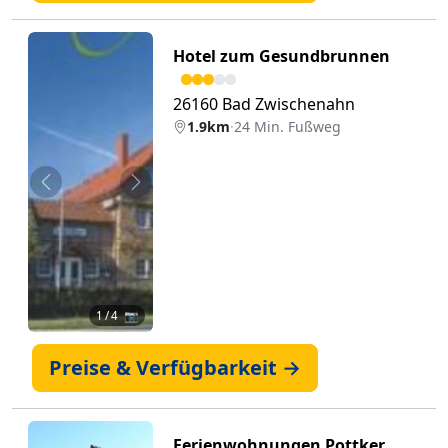
Hotel zum Gesundbrunnen
26160 Bad Zwischenahn
1.9km
·
24 Min. Fußweg
Zurück
Weiter
1
/ 4 📷
Preise & Verfügbarkeit →
Ferienwohnungen Pottker