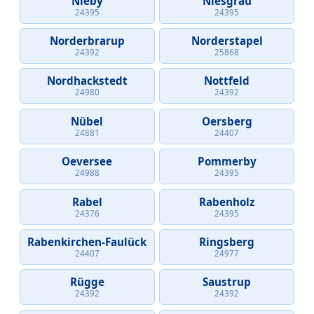
Nieby
Niesgrau
24395
24395
Norderbrarup
Norderstapel
24392
25868
Nordhackstedt
Nottfeld
24980
24392
Nübel
Oersberg
24881
24407
Oeversee
Pommerby
24988
24395
Rabel
Rabenholz
24376
24395
Rabenkirchen-Faulück
Ringsberg
24407
24977
Rügge
Saustrup
24392
24392