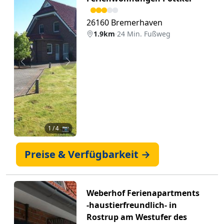
26160 Bremerhaven
1.9km
·
24 Min. Fußweg
Zurück
Weiter
1
/ 4 📷
Preise & Verfügbarkeit →
Weberhof Ferienapartments
-haustierfreundlich- in
Rostrup am Westufer des