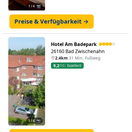
1
/ 4 📷
Preise & Verfügbarkeit →
Hotel Am Badepark
26160 Bad Zwischenahn
2.4km
·
31 Min. Fußweg
9,2
/10
Exzellent
Zurück
Weiter
1
/ 4 📷