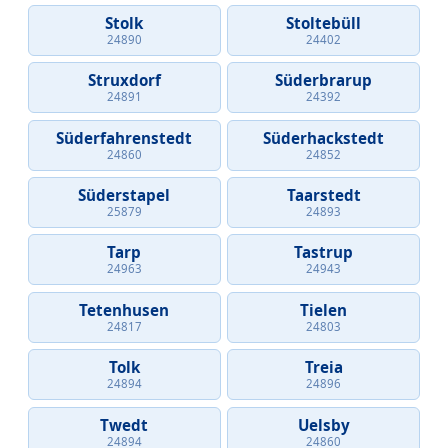
Stolk
Stoltebüll
24890
24402
Struxdorf
Süderbrarup
24891
24392
Süderfahrenstedt
Süderhackstedt
24860
24852
Süderstapel
Taarstedt
25879
24893
Tarp
Tastrup
24963
24943
Tetenhusen
Tielen
24817
24803
Tolk
Treia
24894
24896
Twedt
Uelsby
24894
24860