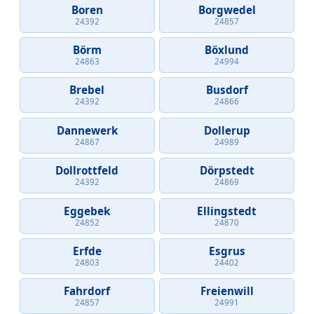
Boren
Borgwedel
24392
24857
Börm
Böxlund
24863
24994
Brebel
Busdorf
24392
24866
Dannewerk
Dollerup
24867
24989
Dollrottfeld
Dörpstedt
24392
24869
Eggebek
Ellingstedt
24852
24870
Erfde
Esgrus
24803
24402
Fahrdorf
Freienwill
24857
24991