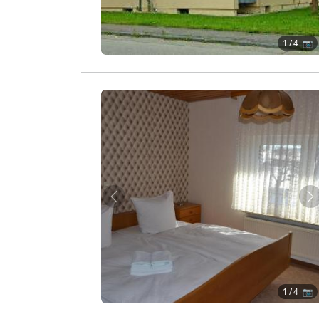
1
/ 4 📷
Zurück
W
1
/ 4 📷