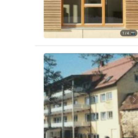
1
/ 4 📷
Zurück
W