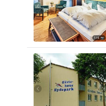
Zurück
W
1
/ 4 📷
Zurück
W