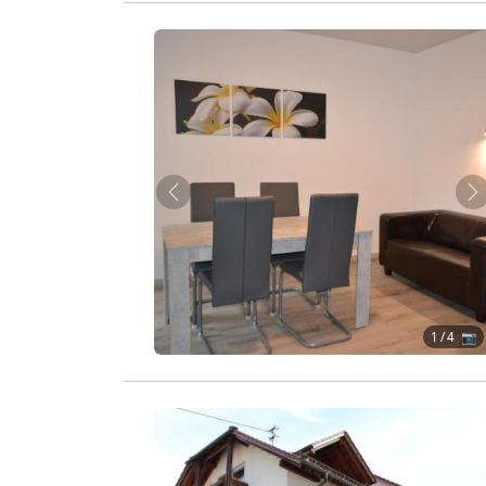
Zurück
W
1
/ 4 📷