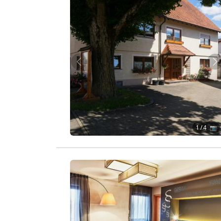
Zurück
W
1
/ 4 📷