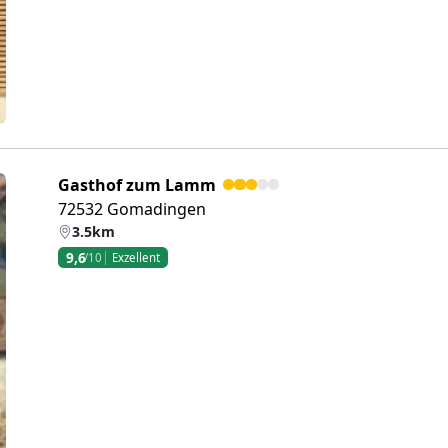
Gasthof zum Lamm
72532 Gomadingen
3.5km
9,6
/10
Exzellent
eiter