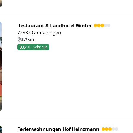
Restaurant & Landhotel Winter
72532 Gomadingen
3.7km
8,8
/10
Sehr gut
eiter
Ferienwohnungen Hof Heinzmann