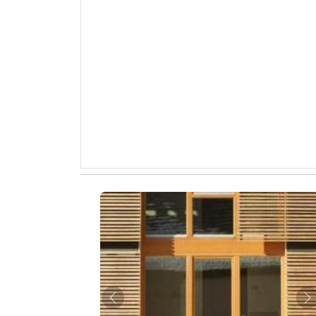
Zurück
W