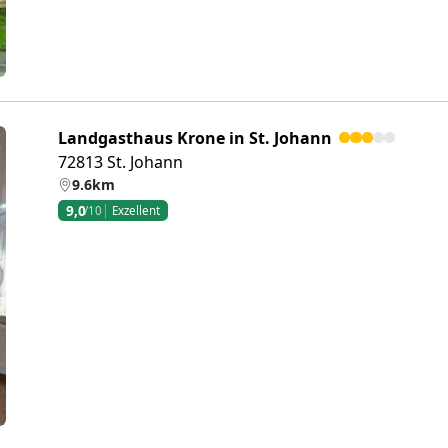
Landgasthaus Krone in St. Johann
72813 St. Johann
9.6km
9,0
/10
Exzellent
eiter