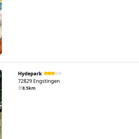
eiter
Hydepark
72829 Engstingen
8.5km
eiter