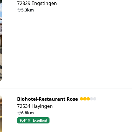
72829 Engstingen
5.3km
eiter
Biohotel-Restaurant Rose
72534 Hayingen
6.8km
9,4
/10
Exzellent