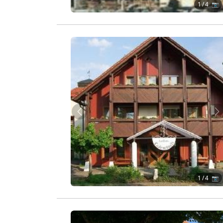
1
/ 4 📷
Zurück
W
1
/ 4 📷