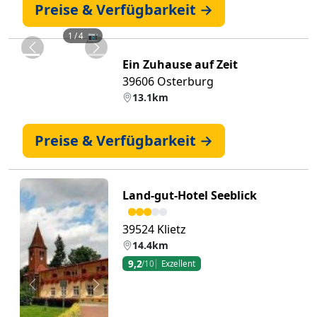
Preise & Verfügbarkeit →
1
/ 4 📷
Zurück
Weiter
Ein Zuhause auf Zeit
39606 Osterburg
13.1km
Preise & Verfügbarkeit →
Land-gut-Hotel Seeblick
39524 Klietz
14.4km
9,2
/10
Exzellent
Zurück
Weiter