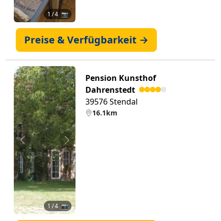
1
/ 4 📷
Preise & Verfügbarkeit →
Pension Kunsthof
Dahrenstedt
39576 Stendal
16.1km
Zurück
Weiter
1
/ 4 📷