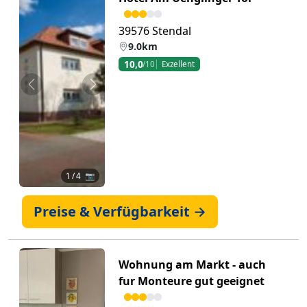
39576 Stendal
9.0km
10,0
/10
Exzellent
Zurück
Weiter
1
/ 4 📷
Preise & Verfügbarkeit →
Wohnung am Markt - auch
fur Monteure gut geeignet