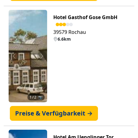
Hotel Gasthof Gose GmbH
39579 Rochau
6.6km
Zurück
Weiter
1
/ 2 📷
Preise & Verfügbarkeit →
Hotel Am Uenglinger Tor