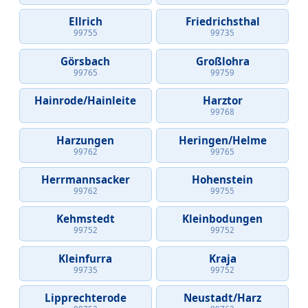
Ellrich
Friedrichsthal
99755
99735
Görsbach
Großlohra
99765
99759
Hainrode/Hainleite
Harztor
99768
Harzungen
Heringen/Helme
99762
99765
Herrmannsacker
Hohenstein
99762
99755
Kehmstedt
Kleinbodungen
99752
99752
Kleinfurra
Kraja
99735
99752
Lipprechterode
Neustadt/Harz