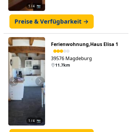
1
/ 4 📷
Preise & Verfügbarkeit →
Ferienwohnung,Haus Elisa 1
39576 Magdeburg
11.7km
Zurück
Weiter
1
/ 4 📷