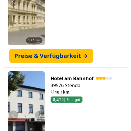
Zurück
Weiter
1
/ 4 📷
Preise & Verfügbarkeit →
Hotel am Bahnhof
39576 Stendal
10.1km
8,4
/10
Sehr gut
Zurück
Weiter