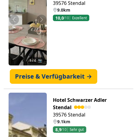
39576 Stendal
9.0km
10,0
/10
Exzellent
Zurück
Weiter
1
/ 4 📷
Preise & Verfügbarkeit →
Hotel Schwarzer Adler
Stendal
39576 Stendal
9.1km
8,9
/10
Sehr gut