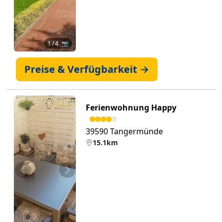
1
/ 4 📷
Preise & Verfügbarkeit →
Ferienwohnung Happy
39590 Tangermünde
15.1km
Zurück
Weiter