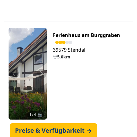
Ferienhaus am Burggraben
39579 Stendal
5.0km
Zurück
Weiter
1
/ 4 📷
Preise & Verfügbarkeit →