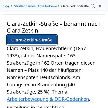
-in.de
Straßennamen
Arbeiterbewegung & DDR-Gedenken
Clara-Zetkin-Straße
Suche
Teil
Clara-Zetkin-Straße – benannt nach
Clara Zetkin
Clara-Zetkin-Straße
Clara Zetkin
, Frauenrechtlerin (1857–
1933), ist der Namenspate:
163
Straßenzüge in 162 Orten
tragen diesen
Namen –
Platz 140
der häufigsten
Namenspaten Deutschlands. Am
häufigsten in Brandenburg (40
Straßenzüge, 25 %). Thema:
Arbeiterbewegung & DDR-Gedenken
.
Verteilung in Deutschland