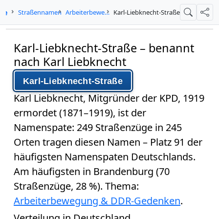
.de
Straßennamen
Arbeiterbewegung & DDR-Gedenken
Karl-Liebknecht-Straße
Suche
Teil
Karl-Liebknecht-Straße – benannt
nach Karl Liebknecht
Karl-Liebknecht-Straße
Karl Liebknecht
, Mitgründer der KPD, 1919
ermordet (1871–1919), ist der
Namenspate:
249 Straßenzüge in 245
Orten
tragen diesen Namen –
Platz 91
der
häufigsten Namenspaten Deutschlands.
Am häufigsten in Brandenburg (70
Straßenzüge, 28 %). Thema:
Arbeiterbewegung & DDR-Gedenken
.
Verteilung in Deutschland