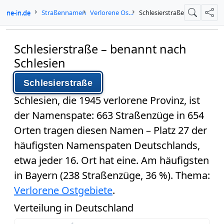
ogne-in.de
Straßennamen
Verlorene Ostgebiete
Schlesierstraße
Suche
Teil
Schlesierstraße – benannt nach
Schlesien
Schlesierstraße
Schlesien
, die 1945 verlorene Provinz, ist
der Namenspate:
663 Straßenzüge in 654
Orten
tragen diesen Namen –
Platz 27
der
häufigsten Namenspaten Deutschlands,
etwa jeder 16. Ort hat eine. Am häufigsten
in Bayern (238 Straßenzüge, 36 %). Thema:
Verlorene Ostgebiete
.
Verteilung in Deutschland