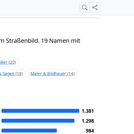
Suche
Teilen
im Straßenbild.
19 Namen mit
iker
(20)
 & Sagen
(18)
Maler & Bildhauer
(14)
1.381
1.298
984