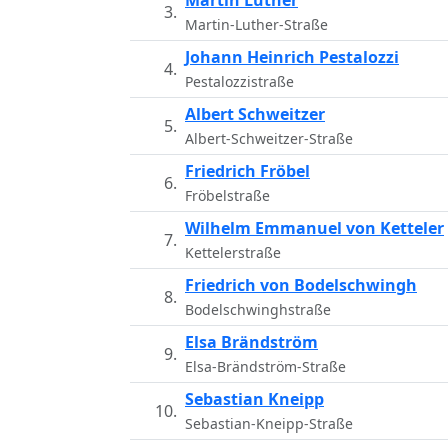
Martin Luther
3.
Martin-Luther-Straße
Johann Heinrich Pestalozzi
4.
Pestalozzistraße
Albert Schweitzer
5.
Albert-Schweitzer-Straße
Friedrich Fröbel
6.
Fröbelstraße
Wilhelm Emmanuel von Ketteler
7.
Kettelerstraße
Friedrich von Bodelschwingh
8.
Bodelschwinghstraße
Elsa Brändström
9.
Elsa-Brändström-Straße
Sebastian Kneipp
10.
Sebastian-Kneipp-Straße