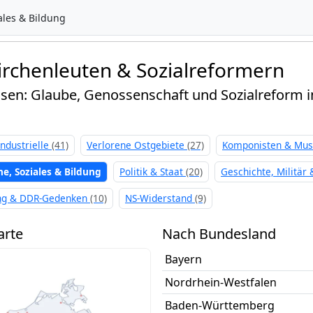
ales & Bildung
irchenleuten & Sozialreformern
eisen: Glaube, Genossenschaft und Sozialreform 
Industrielle
(41)
Verlorene Ostgebiete
(27)
Komponisten & Mus
he, Soziales & Bildung
Politik & Staat
(20)
Geschichte, Militär
ng & DDR-Gedenken
(10)
NS-Widerstand
(9)
arte
Nach Bundesland
Bayern
Nordrhein-Westfalen
Baden-Württemberg