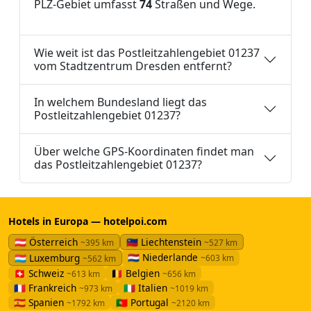
PLZ-Gebiet umfasst
74
Straßen und Wege.
Wie weit ist das Postleitzahlengebiet 01237
vom Stadtzentrum Dresden entfernt?
In welchem Bundesland liegt das
Postleitzahlengebiet 01237?
Über welche GPS-Koordinaten findet man
das Postleitzahlengebiet 01237?
Hotels in Europa — hotelpoi.com
🇦🇹 Österreich
🇱🇮 Liechtenstein
~395 km
~527 km
🇳🇱 Niederlande
🇱🇺 Luxemburg
~603 km
~562 km
🇨🇭 Schweiz
🇧🇪 Belgien
~613 km
~656 km
🇫🇷 Frankreich
🇮🇹 Italien
~973 km
~1019 km
🇪🇸 Spanien
🇵🇹 Portugal
~1792 km
~2120 km