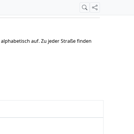
Suche
Teilen
alphabetisch auf. Zu jeder Straße finden