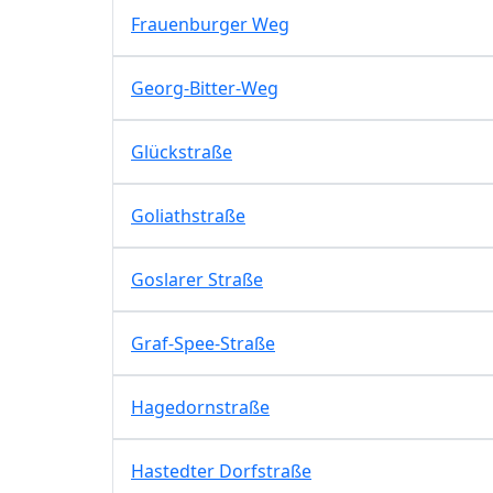
Frauenburger Weg
Georg-Bitter-Weg
Glückstraße
Goliathstraße
Goslarer Straße
Graf-Spee-Straße
Hagedornstraße
Hastedter Dorfstraße