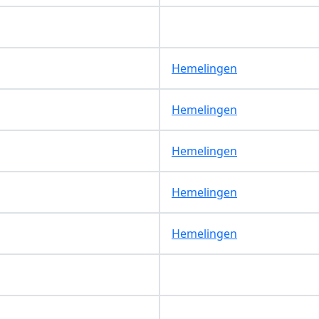
Hemelingen
Hemelingen
Hemelingen
Hemelingen
Hemelingen