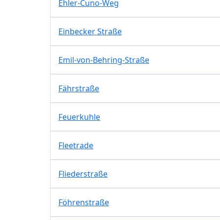
Ehler-Cuno-Weg
Einbecker Straße
Emil-von-Behring-Straße
Fährstraße
Feuerkuhle
Fleetrade
Fliederstraße
Föhrenstraße