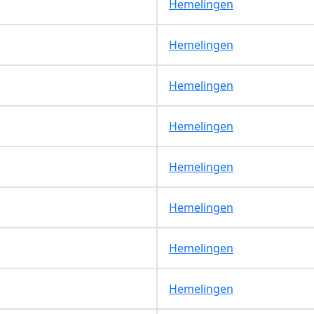
Hemelingen
Hemelingen
Hemelingen
Hemelingen
Hemelingen
Hemelingen
Hemelingen
Hemelingen