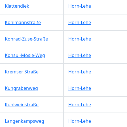
Klattendiek
Horn-Lehe
Kohlmannstraße
Horn-Lehe
Konrad-Zuse-Straße
Horn-Lehe
Konsul-Mosle-Weg
Horn-Lehe
Kremser Straße
Horn-Lehe
Kuhgrabenweg
Horn-Lehe
Kuhlweinstraße
Horn-Lehe
Langenkampsweg
Horn-Lehe