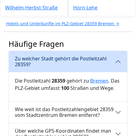
Wilhelm-Herbst-Straße
Horn-Lehe
Hotels und Unterkünfte im PLZ-Gebiet 28359 Bremen →
Häufige Fragen
Zu welcher Stadt gehört die Postleitzahl
28359?
Die Postleitzahl
28359
gehört zu
Bremen
. Das
PLZ-Gebiet umfasst
100
Straßen und Wege.
Wie weit ist das Postleitzahlengebiet 28359
vom Stadtzentrum Bremen entfernt?
Über welche GPS-Koordinaten findet man