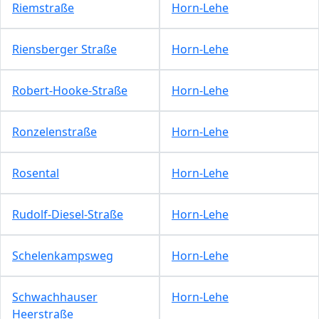
Riemstraße
Horn-Lehe
Riensberger Straße
Horn-Lehe
Robert-Hooke-Straße
Horn-Lehe
Ronzelenstraße
Horn-Lehe
Rosental
Horn-Lehe
Rudolf-Diesel-Straße
Horn-Lehe
Schelenkampsweg
Horn-Lehe
Schwachhauser
Horn-Lehe
Heerstraße