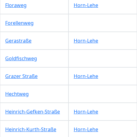
Floraweg
Horn-Lehe
Forellenweg
Gerastraße
Horn-Lehe
Goldfischweg
Grazer Straße
Horn-Lehe
Hechtweg
Heinrich-Gefken-Straße
Horn-Lehe
Heinrich-Kurth-Straße
Horn-Lehe