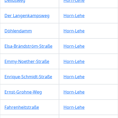
Deliusweg
Horn-Lehe
Der Langenkampsweg
Horn-Lehe
Döhlendamm
Horn-Lehe
Elsa-Brändström-Straße
Horn-Lehe
Emmy-Noether-Straße
Horn-Lehe
Enrique-Schmidt-Straße
Horn-Lehe
Ernst-Grohne-Weg
Horn-Lehe
Fahrenheitstraße
Horn-Lehe