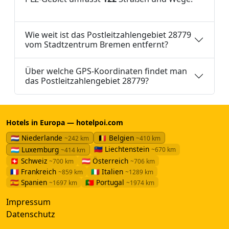
Wie weit ist das Postleitzahlengebiet 28779
vom Stadtzentrum Bremen entfernt?
Über welche GPS-Koordinaten findet man
das Postleitzahlengebiet 28779?
Hotels in Europa — hotelpoi.com
🇳🇱 Niederlande
🇧🇪 Belgien
~242 km
~410 km
🇱🇮 Liechtenstein
🇱🇺 Luxemburg
~670 km
~414 km
🇨🇭 Schweiz
🇦🇹 Österreich
~700 km
~706 km
🇫🇷 Frankreich
🇮🇹 Italien
~859 km
~1289 km
🇪🇸 Spanien
🇵🇹 Portugal
~1697 km
~1974 km
Impressum
Datenschutz