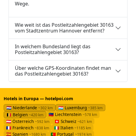
Wege.
Wie weit ist das Postleitzahlengebiet 30163
vom Stadtzentrum Hannover entfernt?
In welchem Bundesland liegt das
Postleitzahlengebiet 30163?
Über welche GPS-Koordinaten findet man
das Postleitzahlengebiet 30163?
Hotels in Europa — hotelpoi.com
🇳🇱 Niederlande
🇱🇺 Luxemburg
~302 km
~385 km
🇱🇮 Liechtenstein
🇧🇪 Belgien
~578 km
~420 km
🇦🇹 Österreich
🇨🇭 Schweiz
~592 km
~621 km
🇫🇷 Frankreich
🇮🇹 Italien
~838 km
~1185 km
🇪🇸 Spanien
🇵🇹 Portugal
~1680 km
~1974 km