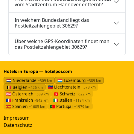
vom Stadtzentrum Hannover entfernt?
In welchem Bundesland liegt das
Postleitzahlengebiet 30629?
Über welche GPS-Koordinaten findet man
das Postleitzahlengebiet 30629?
Hotels in Europa — hotelpoi.com
🇳🇱 Niederlande
🇱🇺 Luxemburg
~309 km
~389 km
🇱🇮 Liechtenstein
🇧🇪 Belgien
~578 km
~426 km
🇦🇹 Österreich
🇨🇭 Schweiz
~589 km
~622 km
🇫🇷 Frankreich
🇮🇹 Italien
~843 km
~1184 km
🇪🇸 Spanien
🇵🇹 Portugal
~1685 km
~1979 km
Impressum
Datenschutz