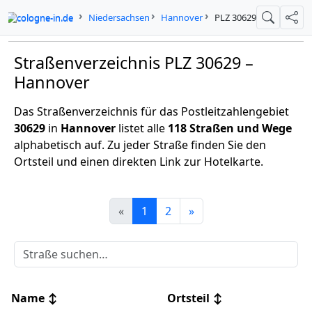
cologne-in.de
Niedersachsen
Hannover
PLZ 30629
Suche
Teil
Straßenverzeichnis PLZ 30629 –
Hannover
Das Straßenverzeichnis für das Postleitzahlengebiet
30629
in
Hannover
listet alle
118 Straßen und Wege
alphabetisch auf. Zu jeder Straße finden Sie den
Ortsteil und einen direkten Link zur Hotelkarte.
«
1
2
»
Name
↕
Ortsteil
↕