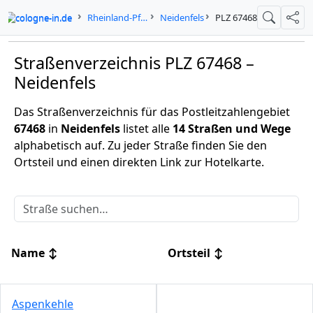
cologne-in.de
Rheinland-Pfalz
Neidenfels
PLZ 67468
Suche
Teil
Straßenverzeichnis PLZ 67468 –
Neidenfels
Das Straßenverzeichnis für das Postleitzahlengebiet
67468
in
Neidenfels
listet alle
14 Straßen und Wege
alphabetisch auf. Zu jeder Straße finden Sie den
Ortsteil und einen direkten Link zur Hotelkarte.
Name
↕
Ortsteil
↕
Aspenkehle