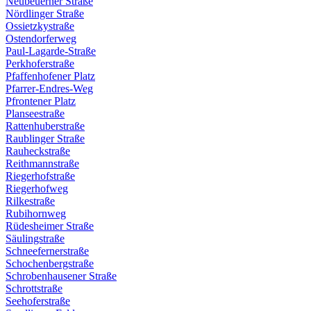
Neubeuerner Straße
Nördlinger Straße
Ossietzkystraße
Ostendorferweg
Paul-Lagarde-Straße
Perkhoferstraße
Pfaffenhofener Platz
Pfarrer-Endres-Weg
Pfrontener Platz
Planseestraße
Rattenhuberstraße
Raublinger Straße
Rauheckstraße
Reithmannstraße
Riegerhofstraße
Riegerhofweg
Rilkestraße
Rubihornweg
Rüdesheimer Straße
Säulingstraße
Schneefernerstraße
Schochenbergstraße
Schrobenhausener Straße
Schrottstraße
Seehoferstraße