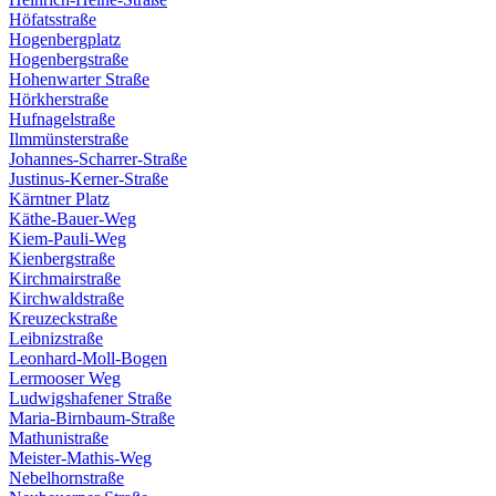
Höfatsstraße
Hogenbergplatz
Hogenbergstraße
Hohenwarter Straße
Hörkherstraße
Hufnagelstraße
Ilmmünsterstraße
Johannes-Scharrer-Straße
Justinus-Kerner-Straße
Kärntner Platz
Käthe-Bauer-Weg
Kiem-Pauli-Weg
Kienbergstraße
Kirchmairstraße
Kirchwaldstraße
Kreuzeckstraße
Leibnizstraße
Leonhard-Moll-Bogen
Lermooser Weg
Ludwigshafener Straße
Maria-Birnbaum-Straße
Mathunistraße
Meister-Mathis-Weg
Nebelhornstraße