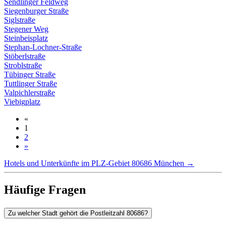
Sendlinger Feldweg
Siegenburger Straße
Siglstraße
Stegener Weg
Steinbeisplatz
Stephan-Lochner-Straße
Stöberlstraße
Stroblstraße
Tübinger Straße
Tuttlinger Straße
Valpichlerstraße
Viebigplatz
«
1
2
»
Hotels und Unterkünfte im PLZ-Gebiet 80686 München →
Häufige Fragen
Zu welcher Stadt gehört die Postleitzahl 80686?