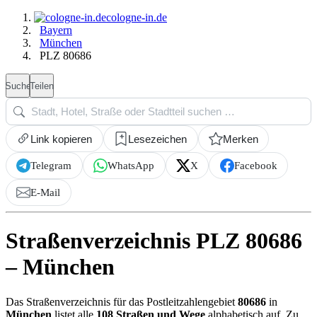
cologne-in.de
Bayern
München
PLZ 80686
Suche
Teilen
Link kopieren
Lesezeichen
Merken
Telegram
WhatsApp
X
Facebook
E-Mail
Straßenverzeichnis PLZ 80686
– München
Das Straßenverzeichnis für das Postleitzahlengebiet
80686
in
München
listet alle
108 Straßen und Wege
alphabetisch auf. Zu