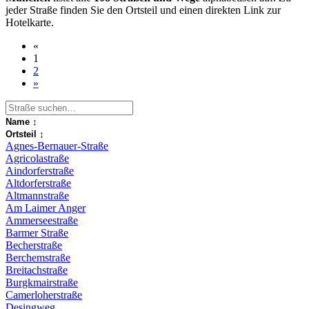
jeder Straße finden Sie den Ortsteil und einen direkten Link zur
Hotelkarte.
«
1
2
»
Name
↕
Ortsteil
↕
Agnes-Bernauer-Straße
Agricolastraße
Aindorferstraße
Altdorferstraße
Altmannstraße
Am Laimer Anger
Ammerseestraße
Barmer Straße
Becherstraße
Berchemstraße
Breitachstraße
Burgkmairstraße
Camerloherstraße
Desingweg