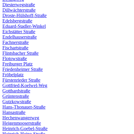
Diesterwegstraße
Dillwächterstraße
Droste-Hülshoff-Straße
Edelsbergstraße
Eduard-Stadler-Winkel
Eichstätter Straße
Endelhauserstraße
Fachnerstraße
Fischartstraße
Flintsbacher Straße
Flotowstraße
Freiburger Platz
Friedenheimer Straße
Fröbelplatz
Fürstenrieder Straße
Gottfried-Koelwel-Weg
Gotthardstraße
Grüntenstraße
Gutzkowstraße
Hans-Thonauer-Straße
Hansastraße
Hechenwangerweg
Heigenmooserstraße
Heinrich-Goebel-Straße
Heinrich-Heine-Straße