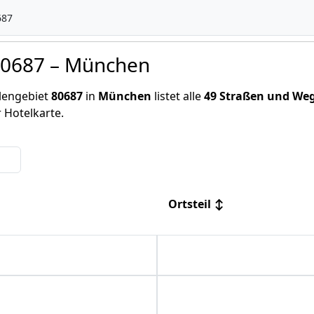
687
 80687 – München
hlengebiet
80687
in
München
listet alle
49 Straßen und We
r Hotelkarte.
Ortsteil
↕