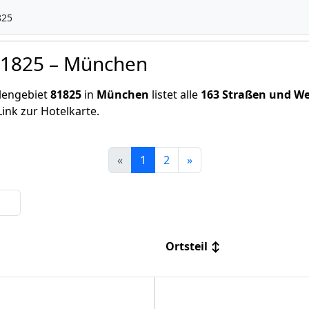
825
 81825 – München
hlengebiet
81825
in
München
listet alle
163 Straßen und W
Link zur Hotelkarte.
«
1
2
»
Ortsteil
↕