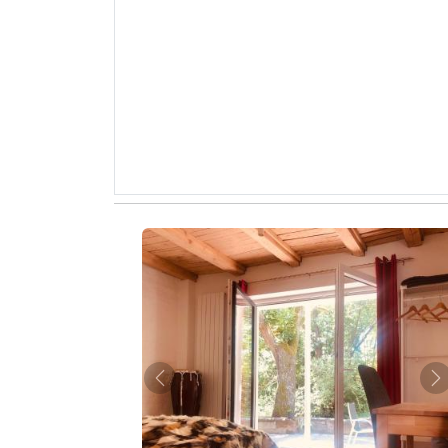
Zurück
W