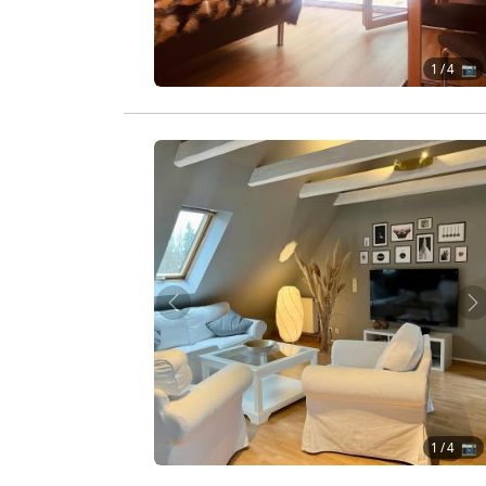
1
/ 4 📷
Zurück
W
1
/ 4 📷