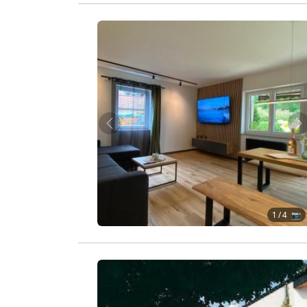
Zurück
W
1
/ 4 📷