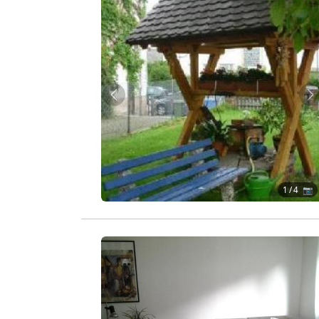
Zurück
W
1
/ 4 📷