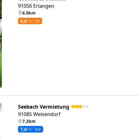
91056 Erlangen
6.9km
6,6
/10
OK
eiter
Seebach Vermietung
91085 Weisendorf
7.2km
7,6
/10
Gut