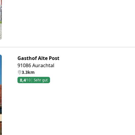
Gasthof Alte Post
91086 Aurachtal
3.3km
8,4
/10
Sehr gut
eiter