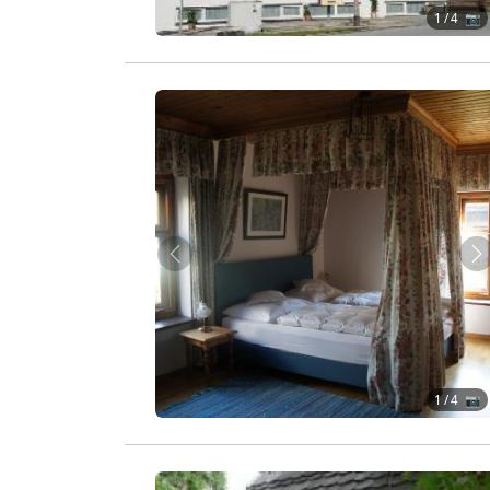
1
/ 4 📷
Zurück
W
1
/ 4 📷