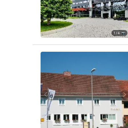
1
/ 4 📷
Zurück
W