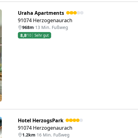
Uraha Apartments
91074 Herzogenaurach
968m
·
13 Min. Fußweg
8,8
/10
Sehr gut
eiter
Hotel HerzogsPark
91074 Herzogenaurach
1.2km
·
16 Min. Fußweg