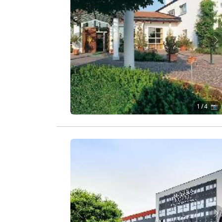
Zurück
W
1
/ 4 📷
Zurück
W