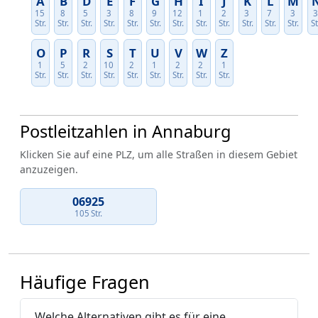
A
B
D
E
F
G
H
I
J
K
L
M
15
8
5
3
8
9
12
1
2
3
7
3
Str.
Str.
Str.
Str.
Str.
Str.
Str.
Str.
Str.
Str.
Str.
Str.
St
O
P
R
S
T
U
V
W
Z
1
5
2
10
2
1
2
2
1
Str.
Str.
Str.
Str.
Str.
Str.
Str.
Str.
Str.
Postleitzahlen in Annaburg
Klicken Sie auf eine PLZ, um alle Straßen in diesem Gebiet
anzuzeigen.
06925
105 Str.
Häufige Fragen
Welche Alternativen gibt es für eine