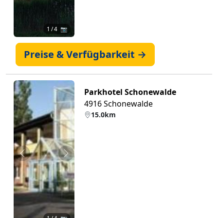
1
/ 4 📷
Preise & Verfügbarkeit →
Parkhotel Schonewalde
4916 Schonewalde
15.0km
Zurück
Weiter