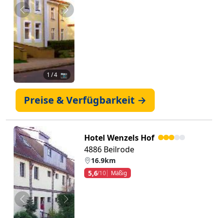
Zurück
Weiter
1
/ 4 📷
Preise & Verfügbarkeit →
Hotel Wenzels Hof
4886 Beilrode
16.9km
5,6
/10
Mäßig
Zurück
Weiter