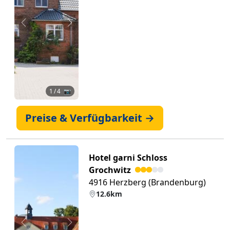
Zurück
Weiter
1
/ 4 📷
Preise & Verfügbarkeit →
Hotel garni Schloss
Grochwitz
4916 Herzberg (Brandenburg)
12.6km
Zurück
Weiter