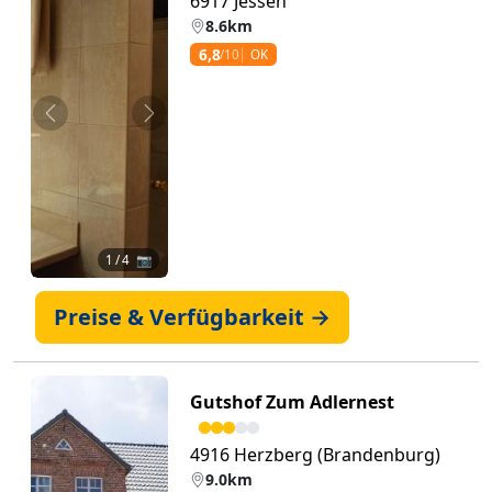
6917 Jessen
8.6km
6,8
/10
OK
Zurück
Weiter
1
/ 4 📷
Preise & Verfügbarkeit →
Gutshof Zum Adlernest
4916 Herzberg (Brandenburg)
9.0km