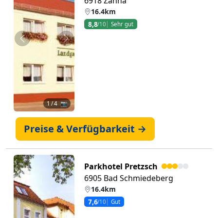
6918 Zahna
16.4km
8,8
/10
Sehr gut
Zurück
Weiter
1
/ 4 📷
Preise & Verfügbarkeit →
Parkhotel Pretzsch
6905 Bad Schmiedeberg
16.4km
7,6
/10
Gut