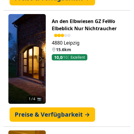
An den Elbwiesen GZ FeWo
Elbeblick Nur Nichtraucher
4880 Leipzig
15.6km
10,0
/10
Exzellent
Zurück
Weiter
1
/ 4 📷
Preise & Verfügbarkeit →