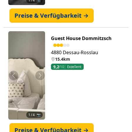
1
/ 4 📷
Preise & Verfügbarkeit →
Guest House Dommitzsch
4880 Dessau-Rosslau
15.4km
9,2
/10
Exzellent
Zurück
Weiter
1
/ 4 📷
Preise & Verfügbarkeit →