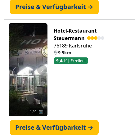
Preise & Verfügbarkeit →
Hotel-Restaurant
Steuermann
76189 Karlsruhe
9.5km
9,4
/10
Exzellent
Zurück
Weiter
1
/ 4 📷
Preise & Verfügbarkeit →