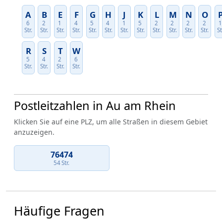
A
B
E
F
G
H
J
K
L
M
N
O
6
2
1
4
5
4
1
5
2
2
2
2
Str.
Str.
Str.
Str.
Str.
Str.
Str.
Str.
Str.
Str.
Str.
Str.
St
R
S
T
W
5
4
2
6
Str.
Str.
Str.
Str.
Postleitzahlen in Au am Rhein
Klicken Sie auf eine PLZ, um alle Straßen in diesem Gebiet
anzuzeigen.
76474
54 Str.
Häufige Fragen