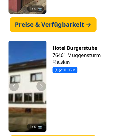
1
/ 4 📷
Preise & Verfügbarkeit →
Hotel Burgerstube
76461 Muggensturm
9.3km
7,6
/10
Gut
Zurück
Weiter
1
/ 4 📷