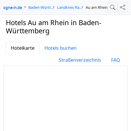
cologne-in.de
Baden-Württemberg
Landkreis Rastatt
Au am Rhein
Suche
Teil
Hotels Au am Rhein in Baden-
Württemberg
Hotelkarte
Hotels buchen
Straßenverzeichnis
FAQ