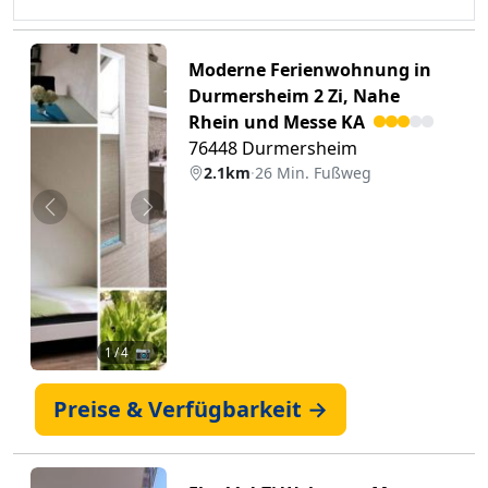
Moderne Ferienwohnung in
Durmersheim 2 Zi, Nahe
Rhein und Messe KA
76448 Durmersheim
2.1km
·
26 Min. Fußweg
Zurück
Weiter
1
/ 4 📷
Preise & Verfügbarkeit →