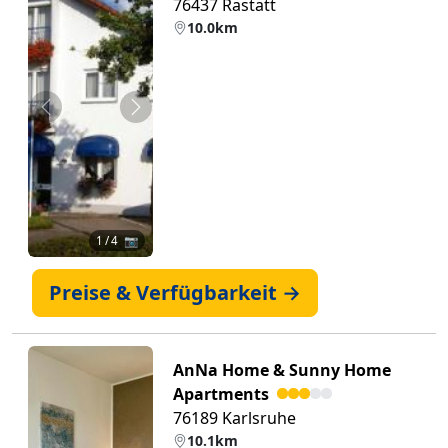
76437 Rastatt
10.0km
Zurück
Weiter
1
/ 4 📷
Preise & Verfügbarkeit →
AnNa Home & Sunny Home
Apartments
76189 Karlsruhe
10.1km