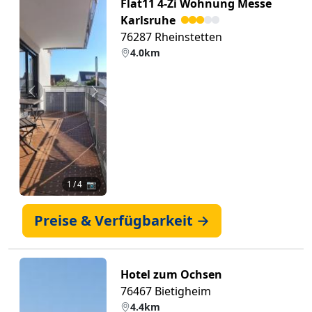
Flat11 4-Zi Wohnung Messe
Karlsruhe
76287 Rheinstetten
4.0km
Zurück
Weiter
1
/ 4 📷
Preise & Verfügbarkeit →
Hotel zum Ochsen
76467 Bietigheim
4.4km