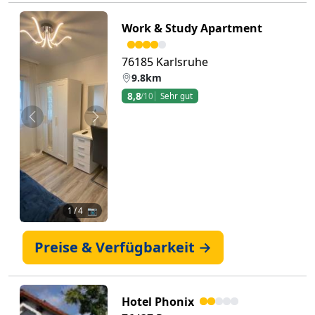
Work & Study Apartment
76185 Karlsruhe
9.8km
8,8
/10
Sehr gut
Zurück
Weiter
1
/ 4 📷
Preise & Verfügbarkeit →
Hotel Phonix