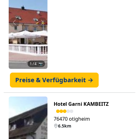
Zurück
Weiter
1
/ 4 📷
Preise & Verfügbarkeit →
Hotel Garni KAMBEITZ
76470 otigheim
6.5km