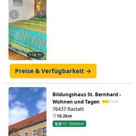
Zurück
Weiter
1
/ 4 📷
Preise & Verfügbarkeit →
Bildungshaus St. Bernhard -
Wohnen und Tagen
76437 Rastatt
10.2km
9,0
/10
Exzellent
Zurück
Weiter