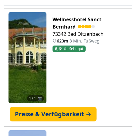
Wellnesshotel Sanct
Bernhard
73342 Bad Ditzenbach
623m
·
8 Min. Fußweg
8,6
/10
Sehr gut
Zurück
Weiter
1
/ 4 📷
Preise & Verfügbarkeit →