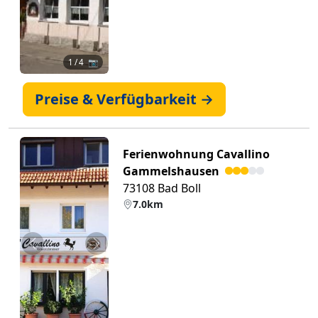
1
/ 4 📷
Preise & Verfügbarkeit →
Ferienwohnung Cavallino
Gammelshausen
73108 Bad Boll
7.0km
Zurück
Weiter