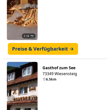
Zurück
Weiter
1
/ 4 📷
Preise & Verfügbarkeit →
Gasthof zum See
73349 Wiesensteig
6.5km
Zurück
Weiter