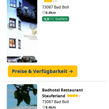
73087 Bad Boll
8.4km
9,0
/10
Exzellent
Zurück
Weiter
1
/ 4 📷
Preise & Verfügbarkeit →
Badhotel Restaurant
Stauferland
73087 Bad Boll
8.4km