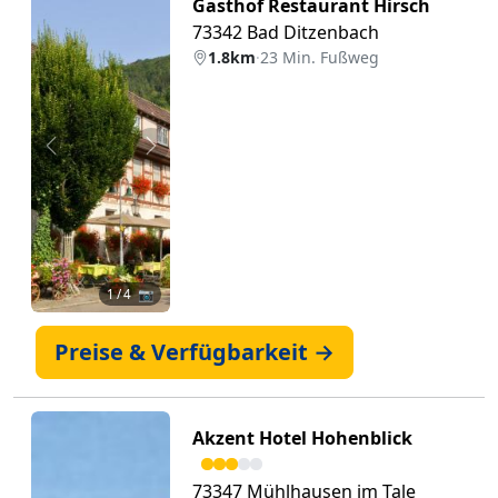
Gasthof Restaurant Hirsch
73342 Bad Ditzenbach
1.8km
·
23 Min. Fußweg
Zurück
Weiter
1
/ 4 📷
Preise & Verfügbarkeit →
Akzent Hotel Hohenblick
73347 Mühlhausen im Tale