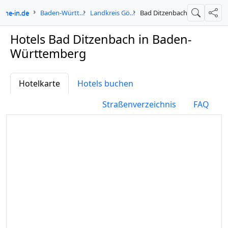
ogne-in.de
Baden-Württemberg
Landkreis Göppingen
Bad Ditzenbach
Suche
Teil
Hotels Bad Ditzenbach in Baden-
Württemberg
Hotelkarte
Hotels buchen
Straßenverzeichnis
FAQ