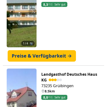
8,3
/10
Sehr gut
Zurück
Weiter
1
/ 4 📷
Preise & Verfügbarkeit →
Landgasthof Deutsches Haus
KG
73235 Grüibingen
8.5km
8,0
/10
Sehr gut
Zurück
Weiter