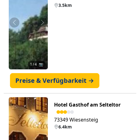
3.5km
Zurück
Weiter
1
/ 4 📷
Preise & Verfügbarkeit →
Hotel Gasthof am Selteltor
73349 Wiesensteig
6.4km