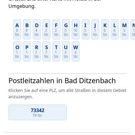
Umgebung.
A
B
D
E
F
G
H
I
J
K
L
M
8
8
4
2
2
5
10
5
1
6
4
5
Str.
Str.
Str.
Str.
Str.
Str.
Str.
Str.
Str.
Str.
Str.
Str.
St
O
P
R
S
T
U
W
1
1
1
7
1
3
4
Str.
Str.
Str.
Str.
Str.
Str.
Str.
Postleitzahlen in Bad Ditzenbach
Klicken Sie auf eine PLZ, um alle Straßen in diesem Gebiet
anzuzeigen.
73342
79 Str.