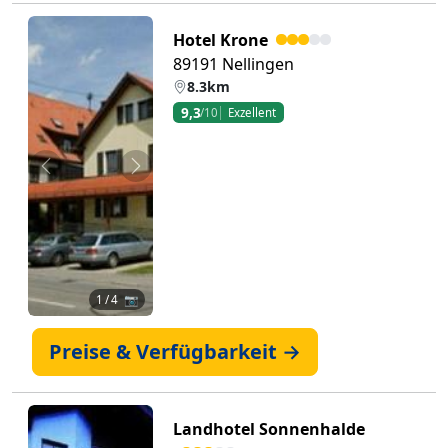
Hotel Krone
89191 Nellingen
8.3km
9,3
/10
Exzellent
Zurück
Weiter
1
/ 4 📷
Preise & Verfügbarkeit →
Landhotel Sonnenhalde