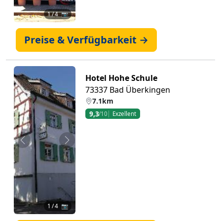
1
/ 4 📷
Preise & Verfügbarkeit →
Hotel Hohe Schule
73337 Bad Überkingen
7.1km
9,3
/10
Exzellent
Zurück
Weiter
1
/ 4 📷