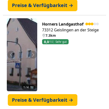
Preise & Verfügbarkeit →
Horners Landgasthof
73312 Geislingen an der Steige
7.3km
8,0
/10
Sehr gut
Zurück
Weiter
1
/ 4 📷
Preise & Verfügbarkeit →