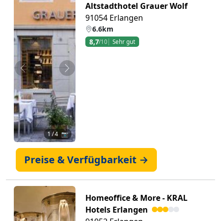
Altstadthotel Grauer Wolf
91054 Erlangen
6.6km
8,7
/10
Sehr gut
Zurück
Weiter
1
/ 4 📷
Preise & Verfügbarkeit →
Homeoffice & More - KRAL
Hotels Erlangen