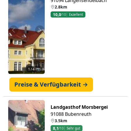
91094 Langensendelbach
2.8km
10,0
/10
Exzellent
Zurück
Weiter
1
/ 4 📷
Preise & Verfügbarkeit →
Landgasthof Morsbergei
91088 Bubenreuth
3.5km
8,1
/10
Sehr gut