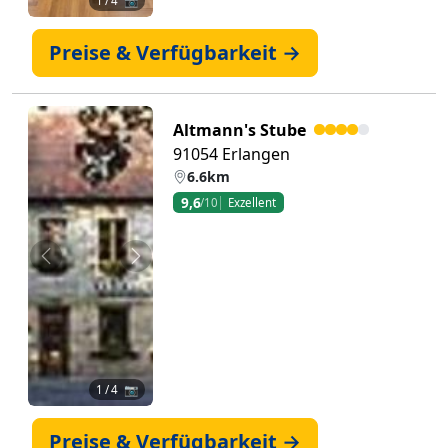
1
/ 4 📷
Preise & Verfügbarkeit →
Altmann's Stube
91054 Erlangen
6.6km
9,6
/10
Exzellent
Zurück
Weiter
1
/ 4 📷
Preise & Verfügbarkeit →