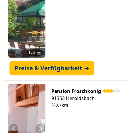
Zurück
Weiter
1
/ 4 📷
Preise & Verfügbarkeit →
Pension Froschkonig
91353 Heroldsbach
3.7km
Zurück
Weiter