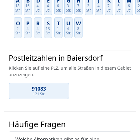
A
B
D
E
F
G
H
I
J
K
L
M
18
16
4
4
6
3
7
2
4
7
6
6
Str.
Str.
Str.
Str.
Str.
Str.
Str.
Str.
Str.
Str.
Str.
Str.
St
O
P
R
S
T
U
W
2
4
4
13
1
4
8
Str.
Str.
Str.
Str.
Str.
Str.
Str.
Postleitzahlen in Baiersdorf
Klicken Sie auf eine PLZ, um alle Straßen in diesem Gebiet
anzuzeigen.
91083
121 Str.
Häufige Fragen
Welche Alternativen gibt es für eine