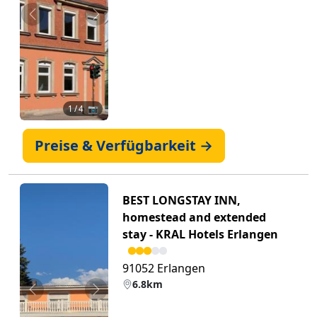
Zurück
Weiter
1
/ 4 📷
Preise & Verfügbarkeit →
BEST LONGSTAY INN,
homestead and extended
stay - KRAL Hotels Erlangen
91052 Erlangen
6.8km
Zurück
Weiter