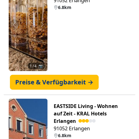
91052 Erlangen
6.8km
Zurück
Weiter
1
/ 4 📷
Preise & Verfügbarkeit →
EASTSIDE Living - Wohnen
auf Zeit - KRAL Hotels
Erlangen
91052 Erlangen
6.8km