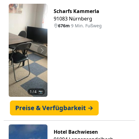
Scharfs Kammerla
91083 Nürnberg
676m
·
9 Min. Fußweg
Zurück
Weiter
1
/ 4 📷
Preise & Verfügbarkeit →
Hotel Bachwiesen