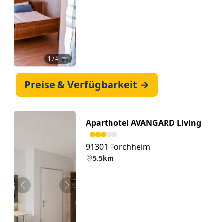
1
/ 4 📷
Preise & Verfügbarkeit →
Aparthotel AVANGARD Living
91301 Forchheim
5.5km
Zurück
Weiter