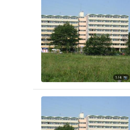
Zurück
W
1
/ 4 📷