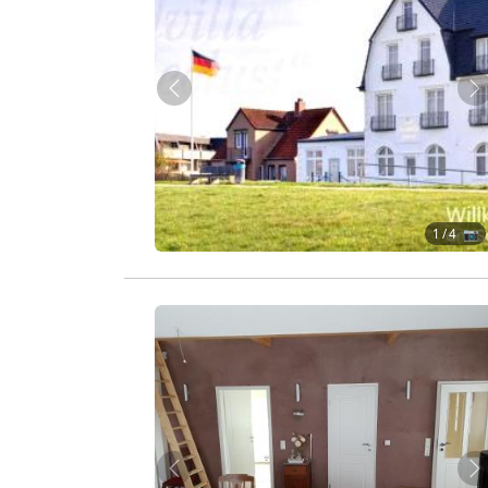
Zurück
W
1
/ 4 📷
Zurück
W