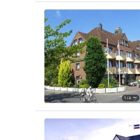
Zurück
W
1
/ 4 📷