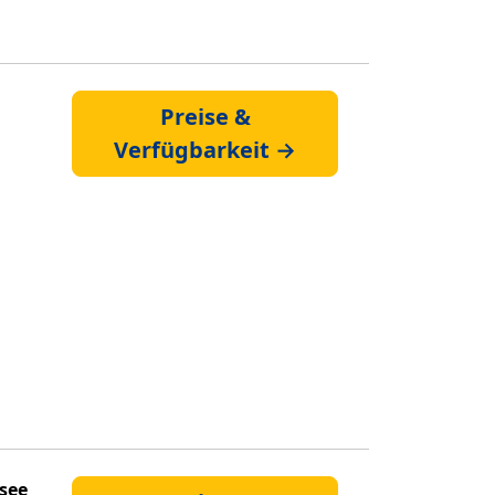
Preise &
Verfügbarkeit →
see