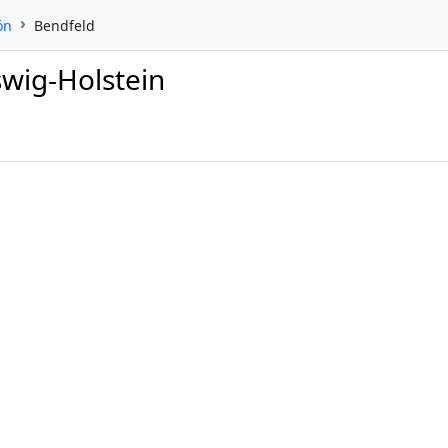
ön
Bendfeld
swig-Holstein