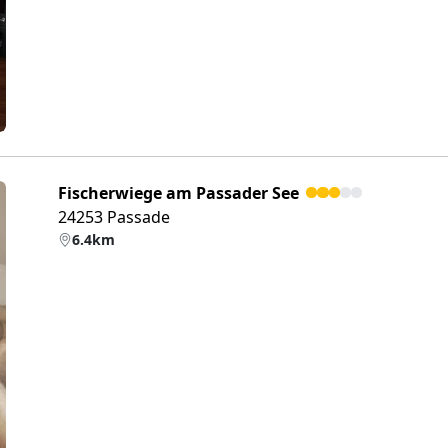
Fischerwiege am Passader See
24253 Passade
6.4km
eiter