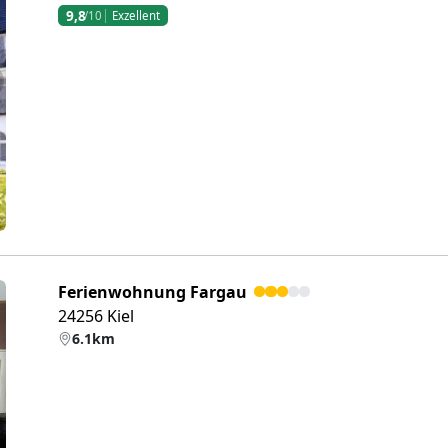
9,8
/10
Exzellent
eiter
Ferienwohnung Fargau
24256 Kiel
6.1km
eiter