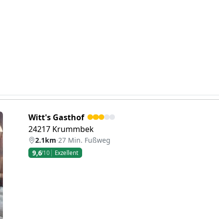
Witt's Gasthof
24217 Krummbek
2.1km
·
27 Min. Fußweg
9,6
/10
Exzellent
eiter