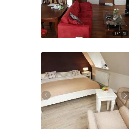
1
/ 4 📷
Zurück
W