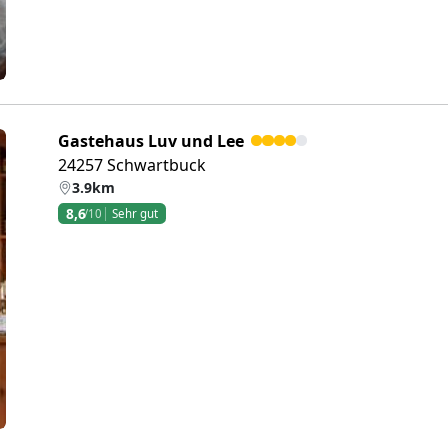
Gastehaus Luv und Lee
24257 Schwartbuck
3.9km
8,6
/10
Sehr gut
eiter