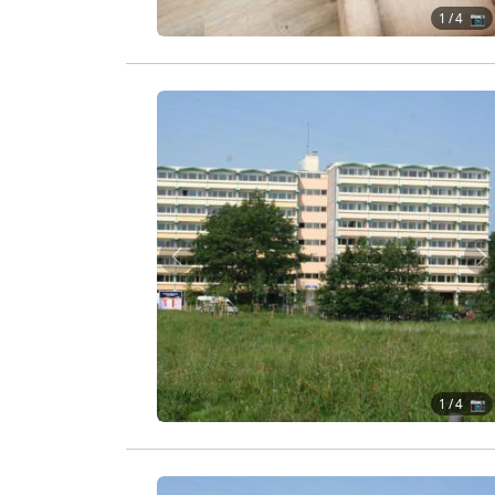
1
/ 4 📷
Zurück
W
1
/ 4 📷