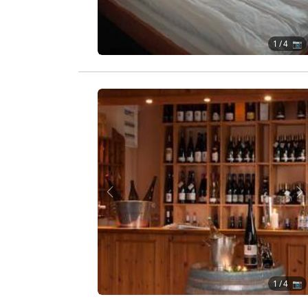
1
/ 4 📷
Zurück
W
1
/ 4 📷