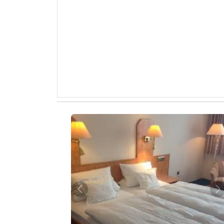
Zurück
W