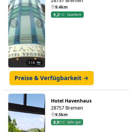
28757 Bremen
9.4km
9,2
/10
Exzellent
Zurück
Weiter
1
/ 4 📷
Preise & Verfügbarkeit →
Hotel Havenhaus
28757 Bremen
9.5km
8,9
/10
Sehr gut