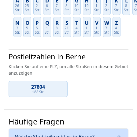
A
B
C
D
E
F
G
H
I
J
K
L
26
25
2
6
7
8
10
19
1
2
7
8
Str.
Str.
Str.
Str.
Str.
Str.
Str.
Str.
Str.
Str.
Str.
Str.
St
N
O
P
Q
R
S
T
U
V
W
Z
3
5
5
1
8
21
4
1
1
7
4
Str.
Str.
Str.
Str.
Str.
Str.
Str.
Str.
Str.
Str.
Str.
Postleitzahlen in Berne
Klicken Sie auf eine PLZ, um alle Straßen in diesem Gebiet
anzuzeigen.
27804
188 Str.
Häufige Fragen
Welche Stadtteile gibt es in Berne?