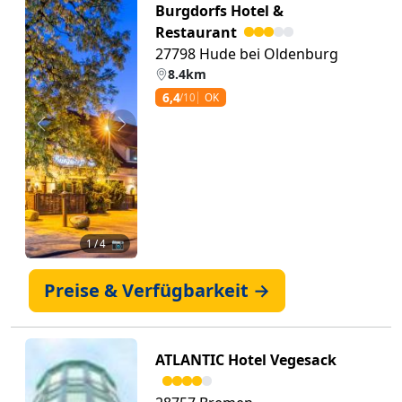
Burgdorfs Hotel &
Restaurant
27798 Hude bei Oldenburg
8.4km
6,4
/10
OK
Zurück
Weiter
1
/ 4 📷
Preise & Verfügbarkeit →
ATLANTIC Hotel Vegesack