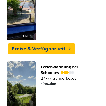
Zurück
Weiter
1
/ 4 📷
Preise & Verfügbarkeit →
Ferienwohnung bei
Schoones
27777 Ganderkesee
10.3km
Zurück
Weiter