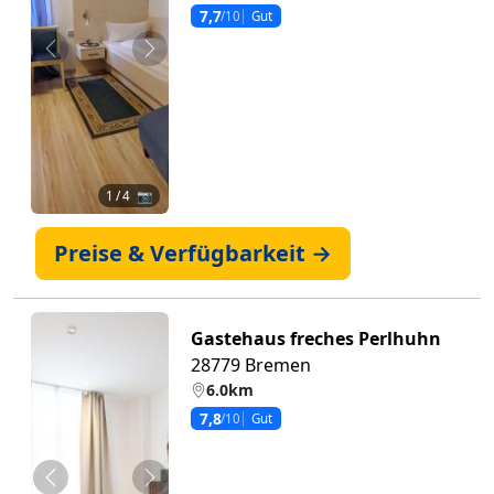
7,7
/10
Gut
Zurück
Weiter
1
/ 4 📷
Preise & Verfügbarkeit →
Gastehaus freches Perlhuhn
28779 Bremen
6.0km
7,8
/10
Gut
Zurück
Weiter