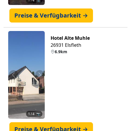
1
/ 4 📷
Preise & Verfügbarkeit →
Hotel Alte Muhle
26931 Elsfleth
6.9km
Zurück
Weiter
1
/ 4 📷
Preise & Verfügbarkeit →