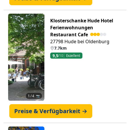
Klosterschanke Hude Hotel
Ferienwohnungen
Restaurant Cafe
27798 Hude bei Oldenburg
7.7km
9,5
/10
Exzellent
Zurück
Weiter
1
/ 4 📷
Preise & Verfügbarkeit →