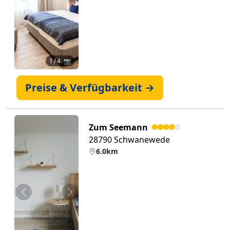
1
/ 4 📷
Preise & Verfügbarkeit →
Zum Seemann
28790 Schwanewede
6.0km
Zurück
Weiter