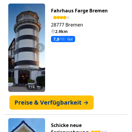
Fahrhaus Farge Bremen
28777 Bremen
2.9km
7,8
/10
Gut
Zurück
Weiter
1
/ 4 📷
Preise & Verfügbarkeit →
Schicke neue