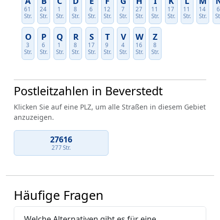
A
B
C
D
E
F
G
H
I
K
L
M
61
24
1
8
6
12
7
27
11
17
11
14
Str.
Str.
Str.
Str.
Str.
Str.
Str.
Str.
Str.
Str.
Str.
Str.
St
O
P
Q
R
S
T
V
W
Z
3
6
1
8
17
9
4
16
8
Str.
Str.
Str.
Str.
Str.
Str.
Str.
Str.
Str.
Postleitzahlen in Beverstedt
Klicken Sie auf eine PLZ, um alle Straßen in diesem Gebiet
anzuzeigen.
27616
277 Str.
Häufige Fragen
Welche Alternativen gibt es für eine