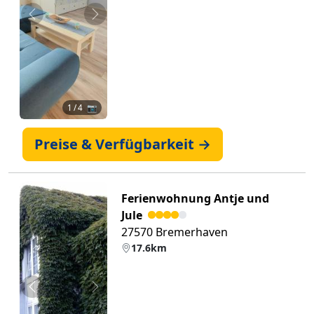
Zurück
Weiter
1
/ 4 📷
Preise & Verfügbarkeit →
Ferienwohnung Antje und
Jule
27570 Bremerhaven
17.6km
Zurück
Weiter