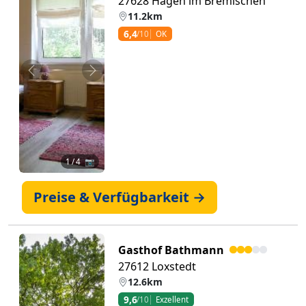
27628 Hagen im Bremischen
11.2km
6,4
/10
OK
Zurück
Weiter
1
/ 4 📷
Preise & Verfügbarkeit →
Gasthof Bathmann
27612 Loxstedt
12.6km
9,6
/10
Exzellent