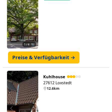
Zurück
Weiter
1
/ 4 📷
Preise & Verfügbarkeit →
Kuhlhouse
27612 Loxstedt
12.6km
Zurück
Weiter