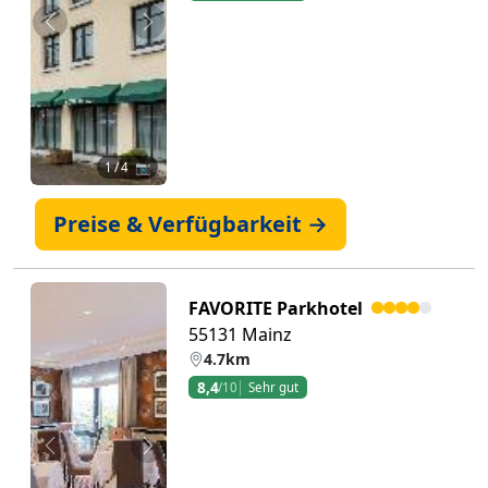
Zurück
Weiter
1
/ 4 📷
Preise & Verfügbarkeit →
FAVORITE Parkhotel
55131 Mainz
4.7km
8,4
/10
Sehr gut
Zurück
Weiter