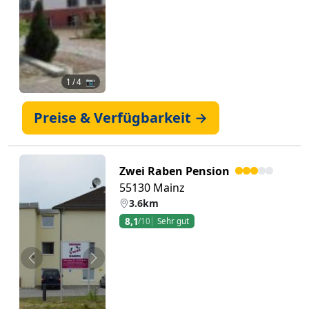
1
/ 4 📷
Preise & Verfügbarkeit →
Zwei Raben Pension
55130 Mainz
3.6km
8,1
/10
Sehr gut
Zurück
Weiter