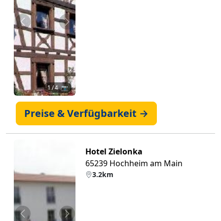
Zurück
Weiter
1
/ 4 📷
Preise & Verfügbarkeit →
Hotel Zielonka
65239 Hochheim am Main
3.2km
Zurück
Weiter