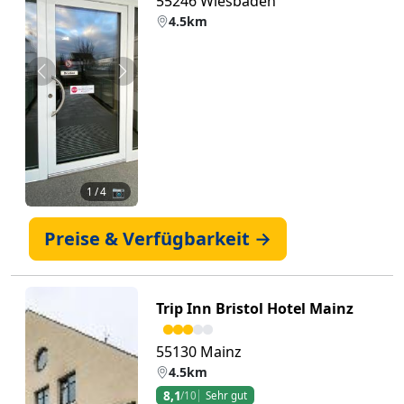
55246 Wiesbaden
4.5km
Zurück
Weiter
1
/ 4 📷
Preise & Verfügbarkeit →
Trip Inn Bristol Hotel Mainz
55130 Mainz
4.5km
8,1
/10
Sehr gut