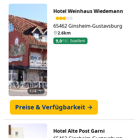
Hotel Weinhaus Wiedemann
65462 Ginsheim-Gustavsburg
2.6km
9,0
/10
Exzellent
Zurück
Weiter
1
/ 4 📷
Preise & Verfügbarkeit →
Hotel Alte Post Garni