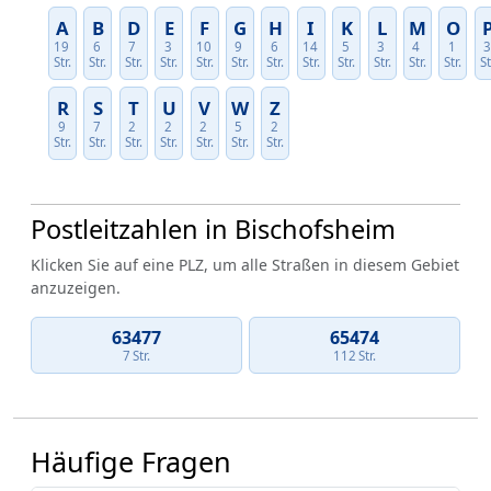
A
B
D
E
F
G
H
I
K
L
M
O
19
6
7
3
10
9
6
14
5
3
4
1
Str.
Str.
Str.
Str.
Str.
Str.
Str.
Str.
Str.
Str.
Str.
Str.
St
R
S
T
U
V
W
Z
9
7
2
2
2
5
2
Str.
Str.
Str.
Str.
Str.
Str.
Str.
Postleitzahlen in Bischofsheim
Klicken Sie auf eine PLZ, um alle Straßen in diesem Gebiet
anzuzeigen.
63477
65474
7 Str.
112 Str.
Häufige Fragen