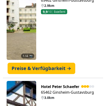
65462 Ginsheim-Gustavsburg
2.9km
9,9
/10
Exzellent
Zurück
Weiter
1
/ 4 📷
Preise & Verfügbarkeit →
Hotel Peter Schaefer
65462 Ginsheim-Gustavsburg
3.0km