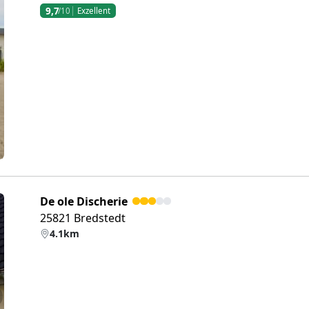
9,7
/10
Exzellent
eiter
De ole Discherie
25821 Bredstedt
4.1km
eiter