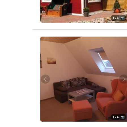
1
/ 4 📷
Zurück
W
1
/ 4 📷