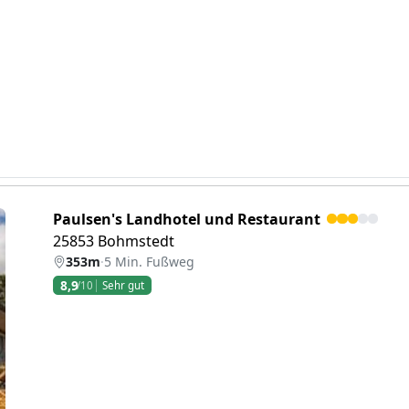
Paulsen's Landhotel und Restaurant
25853 Bohmstedt
353m
·
5 Min. Fußweg
8,9
/10
Sehr gut
eiter