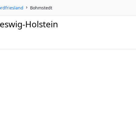
ordfriesland
Bohmstedt
leswig-Holstein