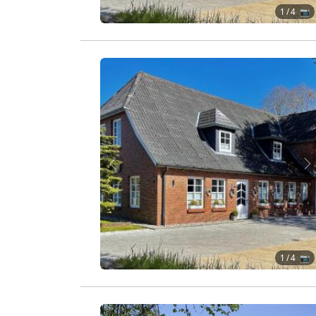
1
/ 4 📷
Zurück
W
1
/ 4 📷