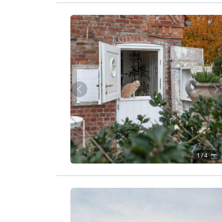
Zurück
W
1
/ 4 📷