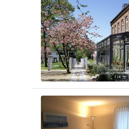
Zurück
W
1
/ 4 📷