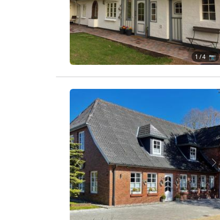
1
/ 4 📷
Zurück
W