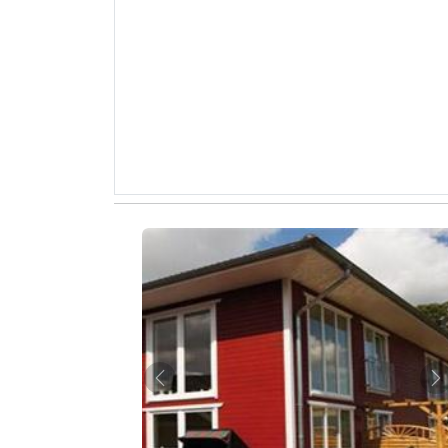
Zurück
W