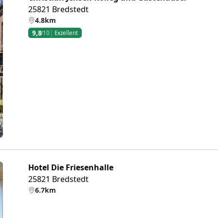
25821 Bredstedt
4.8km
9,8
/10
Exzellent
eiter
Hotel Die Friesenhalle
25821 Bredstedt
6.7km