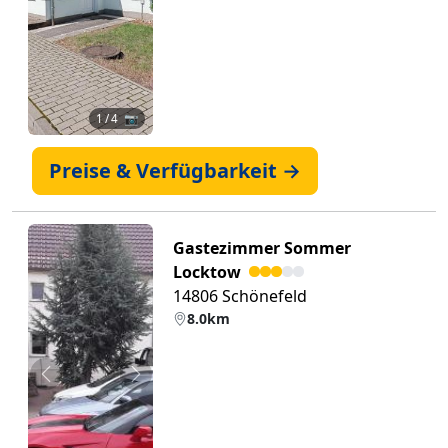
1
/ 4 📷
Preise & Verfügbarkeit →
Gastezimmer Sommer
Locktow
14806 Schönefeld
8.0km
Zurück
Weiter