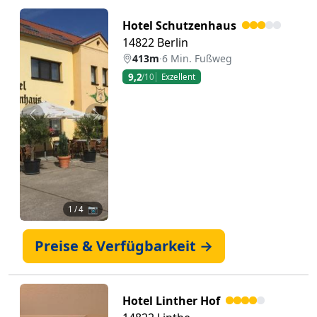
Hotel Schutzenhaus
14822 Berlin
413m
·
6 Min. Fußweg
9,2
/10
Exzellent
Zurück
Weiter
1
/ 4 📷
Preise & Verfügbarkeit →
Hotel Linther Hof