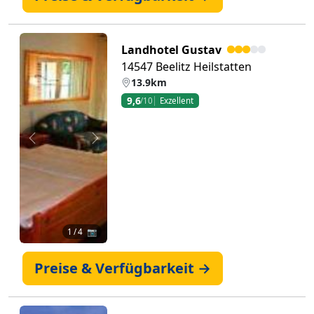
Landhotel Gustav
14547 Beelitz Heilstatten
13.9km
9,6
/10
Exzellent
Zurück
Weiter
1
/ 4 📷
Preise & Verfügbarkeit →