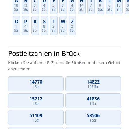
A
B
C
D
E
F
G
H
I
K
L
M
18
13
3
4
5
8
4
14
7
8
6
10
Str.
Str.
Str.
Str.
Str.
Str.
Str.
Str.
Str.
Str.
Str.
Str.
St
O
P
R
S
T
W
Z
1
4
4
8
2
5
2
Str.
Str.
Str.
Str.
Str.
Str.
Str.
Postleitzahlen in Brück
Klicken Sie auf eine PLZ, um alle Straßen in diesem Gebiet
anzuzeigen.
14778
14822
1 Str.
107 Str.
15712
41836
1 Str.
1 Str.
51109
53506
1 Str.
1 Str.