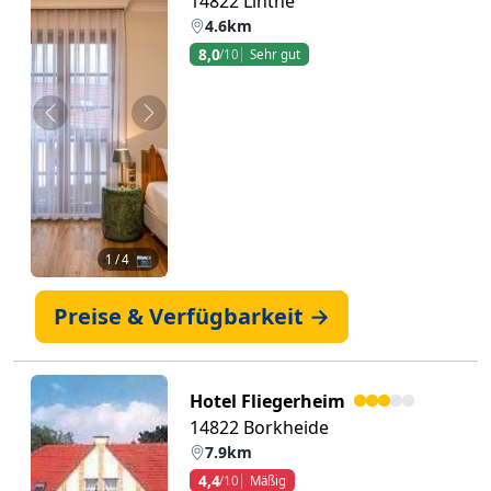
14822 Linthe
4.6km
8,0
/10
Sehr gut
Zurück
Weiter
1
/ 4 📷
Preise & Verfügbarkeit →
Hotel Fliegerheim
14822 Borkheide
7.9km
4,4
/10
Mäßig