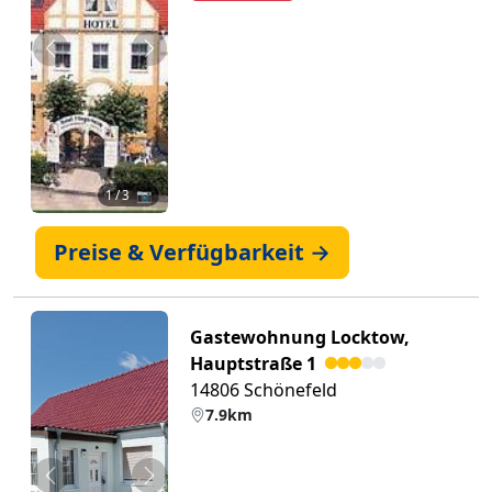
Zurück
Weiter
1
/ 3 📷
Preise & Verfügbarkeit →
Gastewohnung Locktow,
Hauptstraße 1
14806 Schönefeld
7.9km
Zurück
Weiter