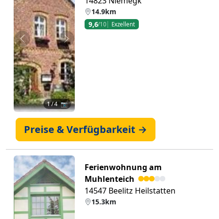
14823 Niemegk
14.9km
9,6
/10
Exzellent
Zurück
Weiter
1
/ 4 📷
Preise & Verfügbarkeit →
Ferienwohnung am
Muhlenteich
14547 Beelitz Heilstatten
15.3km