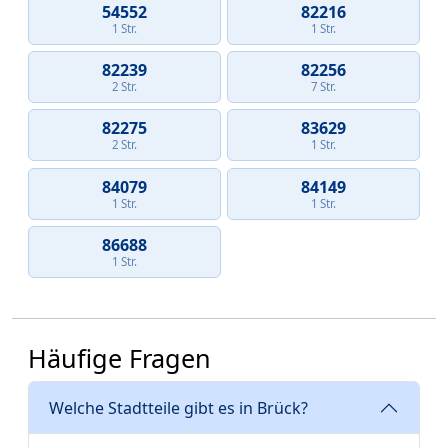
54552
82216
1 Str.
1 Str.
82239
82256
2 Str.
7 Str.
82275
83629
2 Str.
1 Str.
84079
84149
1 Str.
1 Str.
86688
1 Str.
Häufige Fragen
Welche Stadtteile gibt es in Brück?