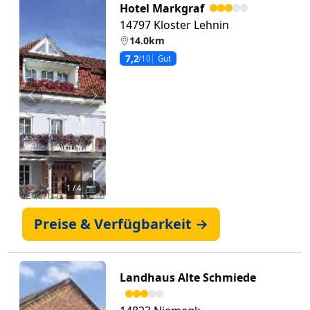
Hotel Markgraf
14797 Kloster Lehnin
14.0km
7,2
/10
Gut
Zurück
Weiter
1
/ 4 📷
Preise & Verfügbarkeit →
Landhaus Alte Schmiede