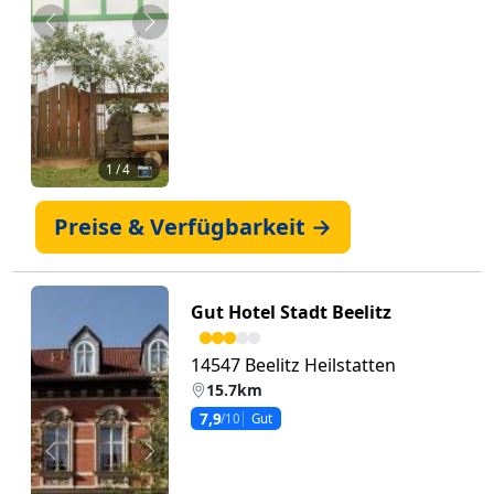
Zurück
Weiter
1
/ 4 📷
Preise & Verfügbarkeit →
Gut Hotel Stadt Beelitz
14547 Beelitz Heilstatten
15.7km
7,9
/10
Gut
Zurück
Weiter