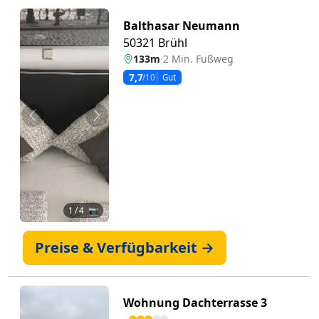
Balthasar Neumann
50321 Brühl
133m
·
2 Min. Fußweg
7,7
/10
Gut
Zurück
Weiter
1
/ 4 📷
Preise & Verfügbarkeit →
Wohnung Dachterrasse 3