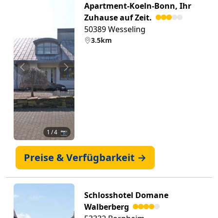
Apartment-Koeln-Bonn, Ihr
Zuhause auf Zeit.
50389 Wesseling
3.5km
Zurück
Weiter
1
/ 4 📷
Preise & Verfügbarkeit →
Schlosshotel Domane
Walberberg