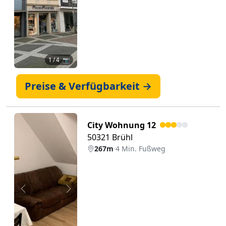
1
/ 4 📷
Preise & Verfügbarkeit →
City Wohnung 12
50321 Brühl
267m
·
4 Min. Fußweg
Zurück
Weiter