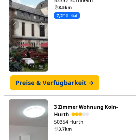
53332 Bornheim
3.5km
7,2
/10
Gut
Zurück
Weiter
1
/ 4 📷
Preise & Verfügbarkeit →
3 Zimmer Wohnung Koln-
Hurth
50354 Hürth
3.7km