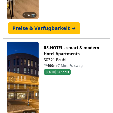
1
/ 4 📷
Preise & Verfügbarkeit →
RS-HOTEL - smart & modern
Hotel Apartments
50321 Brühl
490m
·
7 Min. Fußweg
8,4
/10
Sehr gut
Zurück
Weiter