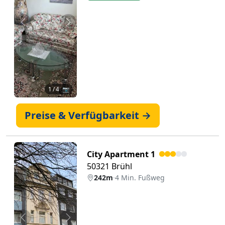
Zurück
Weiter
1
/ 4 📷
Preise & Verfügbarkeit →
City Apartment 1
50321 Brühl
242m
·
4 Min. Fußweg
Zurück
Weiter