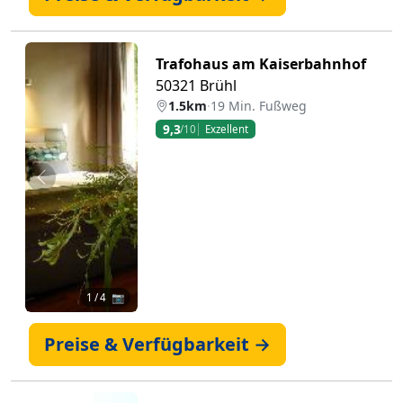
Trafohaus am Kaiserbahnhof
50321 Brühl
1.5km
·
19 Min. Fußweg
9,3
/10
Exzellent
Zurück
Weiter
1
/ 4 📷
Preise & Verfügbarkeit →