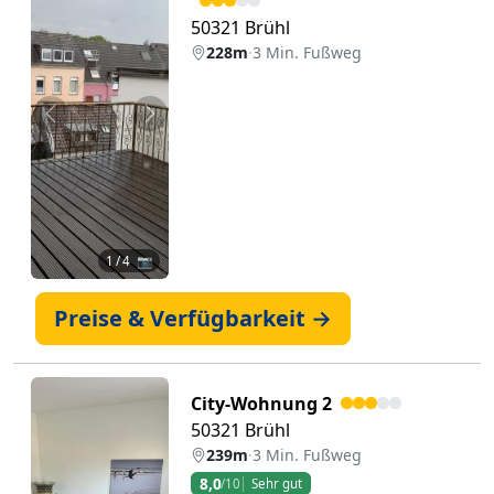
50321 Brühl
228m
·
3 Min. Fußweg
Zurück
Weiter
1
/ 4 📷
Preise & Verfügbarkeit →
City-Wohnung 2
50321 Brühl
239m
·
3 Min. Fußweg
8,0
/10
Sehr gut