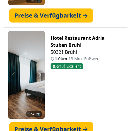
1
/ 4 📷
Preise & Verfügbarkeit →
Hotel Restaurant Adria
Stuben Bruhl
50321 Brühl
1.0km
·
13 Min. Fußweg
9,6
/10
Exzellent
Zurück
Weiter
1
/ 4 📷
Preise & Verfügbarkeit →