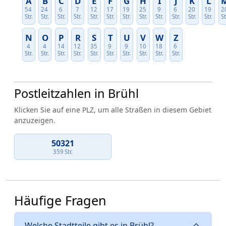
A
B
C
D
E
F
G
H
I
J
K
L
54
24
6
7
12
17
19
25
9
6
20
19
2
Str.
Str.
Str.
Str.
Str.
Str.
Str.
Str.
Str.
Str.
Str.
Str.
St
N
O
P
R
S
T
U
V
W
Z
4
4
14
12
35
9
9
10
18
6
Str.
Str.
Str.
Str.
Str.
Str.
Str.
Str.
Str.
Str.
Postleitzahlen in Brühl
Klicken Sie auf eine PLZ, um alle Straßen in diesem Gebiet
anzuzeigen.
50321
359 Str.
Häufige Fragen
Welche Stadtteile gibt es in Brühl?