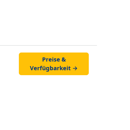
Preise &
Verfügbarkeit →