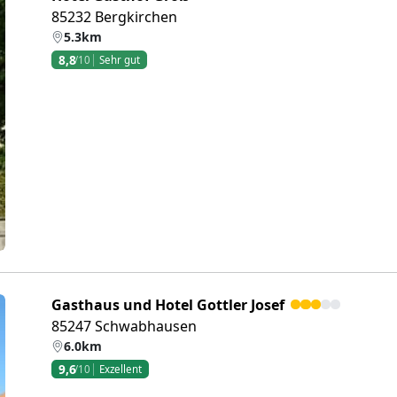
85232 Bergkirchen
5.3km
8,8
/10
Sehr gut
eiter
Gasthaus und Hotel Gottler Josef
85247 Schwabhausen
6.0km
9,6
/10
Exzellent