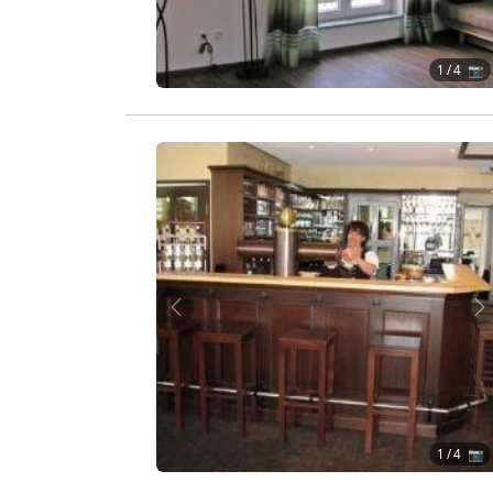
1
/ 4 📷
Zurück
W
1
/ 4 📷