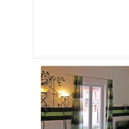
Zurück
W