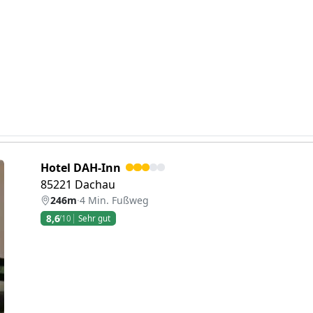
Hotel DAH-Inn
85221 Dachau
246m
·
4 Min. Fußweg
8,6
/10
Sehr gut
eiter