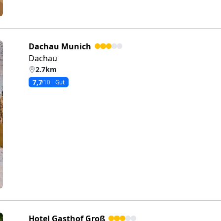
Dachau Munich
Dachau
2.7km
7,7
/10
Gut
eiter
Hotel Gasthof Groß