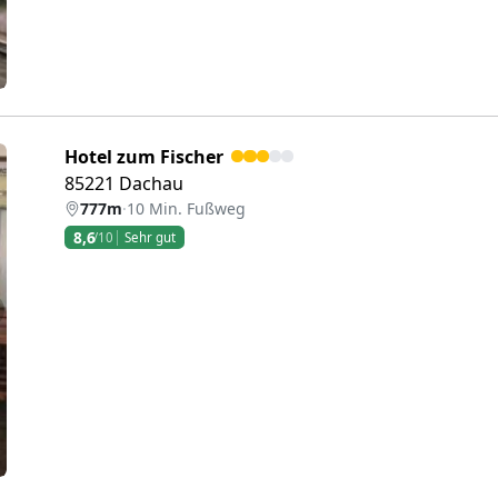
Hotel zum Fischer
85221 Dachau
777m
·
10 Min. Fußweg
8,6
/10
Sehr gut
eiter