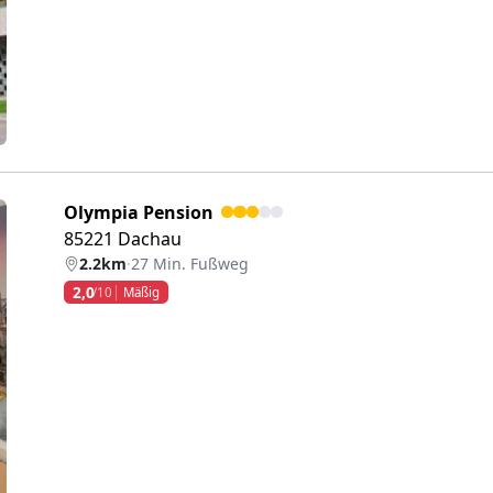
Olympia Pension
85221 Dachau
2.2km
·
27 Min. Fußweg
2,0
/10
Mäßig
eiter