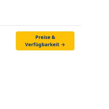
Preise &
Verfügbarkeit →