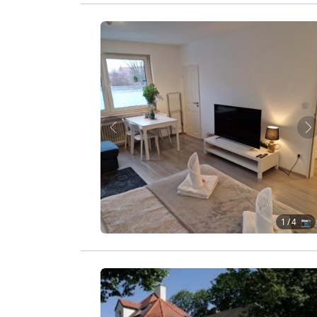
Zurück
W
1
/ 4 📷