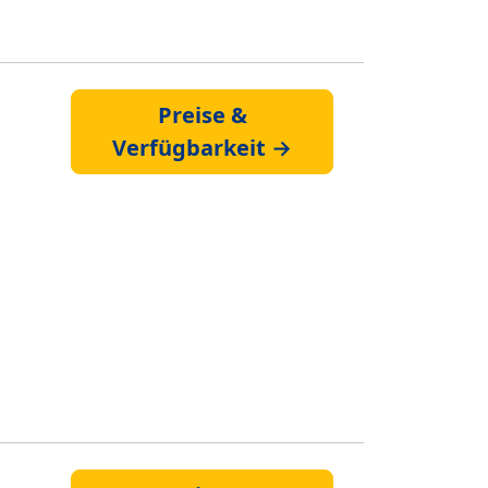
Preise &
Verfügbarkeit →