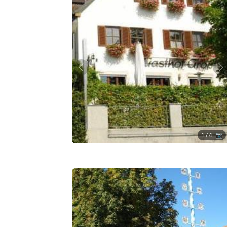
Zurück
W
1
/ 4 📷