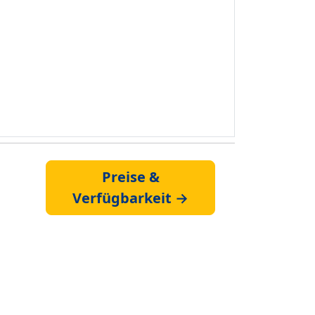
Preise &
Verfügbarkeit →