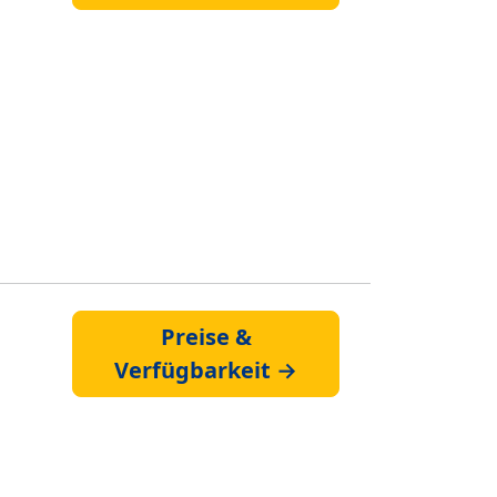
Preise &
Verfügbarkeit →