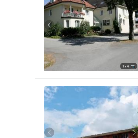
Zurück
W
1
/ 4 📷
Zurück
W