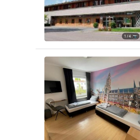
1
/ 4 📷
Zurück
W