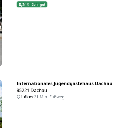
8,2
/10
Sehr gut
eiter
Internationales Jugendgastehaus Dachau
85221 Dachau
1.6km
·
21 Min. Fußweg
eiter