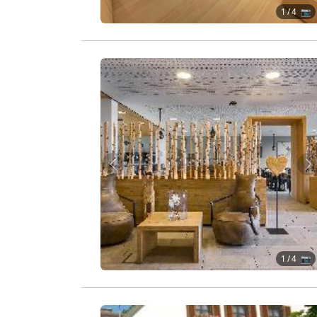
1
/ 4 📷
Zurück
W
1
/ 4 📷