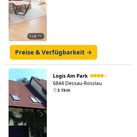
1
/ 4 📷
Preise & Verfügbarkeit →
Logis Am Park
6844 Dessau-Rosslau
3.1km
Zurück
Weiter