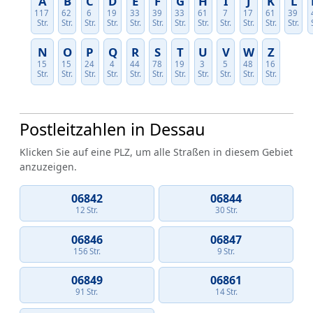
A
B
C
D
E
F
G
H
I
J
K
L
117
62
6
19
33
39
33
61
7
17
61
39
Str.
Str.
Str.
Str.
Str.
Str.
Str.
Str.
Str.
Str.
Str.
Str.
N
O
P
Q
R
S
T
U
V
W
Z
15
15
24
4
44
78
19
3
5
48
16
Str.
Str.
Str.
Str.
Str.
Str.
Str.
Str.
Str.
Str.
Str.
Postleitzahlen in Dessau
Klicken Sie auf eine PLZ, um alle Straßen in diesem Gebiet
anzuzeigen.
06842
06844
12 Str.
30 Str.
06846
06847
156 Str.
9 Str.
06849
06861
91 Str.
14 Str.