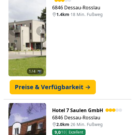
6846 Dessau-Rosslau
1.4km
·
18 Min. Fußweg
Zurück
Weiter
1
/ 4 📷
Preise & Verfügbarkeit →
Hotel 7 Saulen GmbH
6846 Dessau-Rosslau
2.0km
·
26 Min. Fußweg
9,0
/10
Exzellent