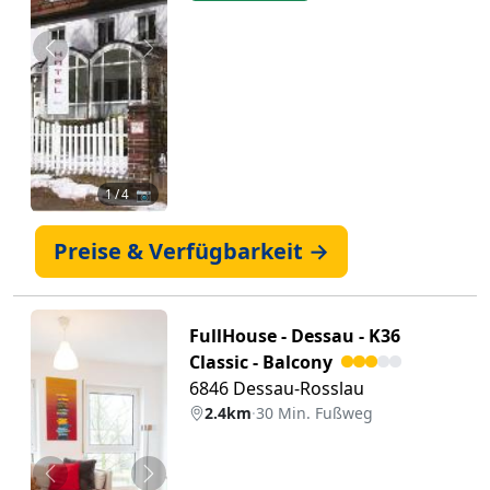
Zurück
Weiter
1
/ 4 📷
Preise & Verfügbarkeit →
FullHouse - Dessau - K36
Classic - Balcony
6846 Dessau-Rosslau
2.4km
·
30 Min. Fußweg
Zurück
Weiter