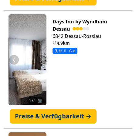
Days Inn by Wyndham
Dessau
6842 Dessau-Rosslau
4.9km
7,1
/10
Gut
Zurück
Weiter
1
/ 4 📷
Preise & Verfügbarkeit →