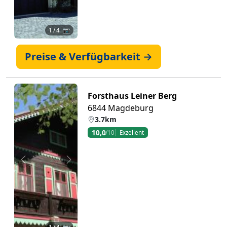
1
/ 4 📷
Preise & Verfügbarkeit →
Forsthaus Leiner Berg
6844 Magdeburg
3.7km
10,0
/10
Exzellent
Zurück
Weiter