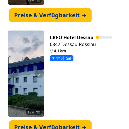
1
/ 4 📷
Preise & Verfügbarkeit →
CREO Hotel Dessau
6842 Dessau-Rosslau
4.1km
7,4
/10
Gut
Zurück
Weiter
1
/ 4 📷
Preise & Verfügbarkeit →