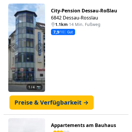
City-Pension Dessau-Roßlau
6842 Dessau-Rosslau
1.1km
·
14 Min. Fußweg
7,9
/10
Gut
Zurück
Weiter
1
/ 4 📷
Preise & Verfügbarkeit →
Appartements am Bauhaus