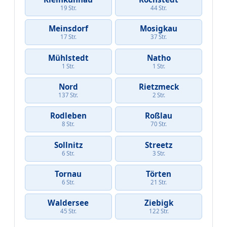
19 Str.
44 Str.
Meinsdorf
Mosigkau
17 Str.
37 Str.
Mühlstedt
Natho
1 Str.
1 Str.
Nord
Rietzmeck
137 Str.
2 Str.
Rodleben
Roßlau
8 Str.
70 Str.
Sollnitz
Streetz
6 Str.
3 Str.
Tornau
Törten
6 Str.
21 Str.
Waldersee
Ziebigk
45 Str.
122 Str.