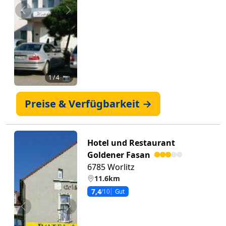
Zurück
Weiter
1
/ 4 📷
Preise & Verfügbarkeit →
Hotel und Restaurant
Goldener Fasan
6785 Worlitz
11.6km
7,4
/10
Gut
Zurück
Weiter