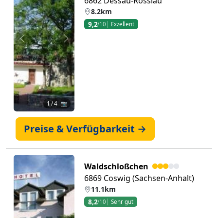
6862 Dessau-Rosslau
8.2km
9,2
/10
Exzellent
Zurück
Weiter
1
/ 4 📷
Preise & Verfügbarkeit →
Waldschloßchen
6869 Coswig (Sachsen-Anhalt)
11.1km
8,2
/10
Sehr gut