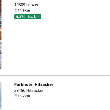
19309 Lenzen
14.9km
9,2
/10
Exzellent
eiter
Parkhotel Hitzacker
29456 Hitzacker
15.2km