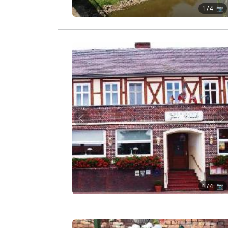
1
/ 4 📷
Zurück
W
1
/ 4 📷