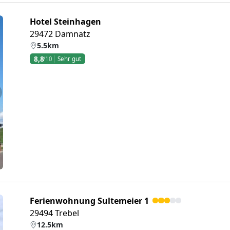
Hotel Steinhagen
29472 Damnatz
5.5km
8,8
/10
Sehr gut
eiter
Ferienwohnung Sultemeier 1
29494 Trebel
12.5km