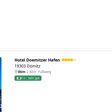
Hotel Doemitzer Hafen
19303 Dömitz
86m
·
2 Min. Fußweg
8,3
/10
Sehr gut
eiter