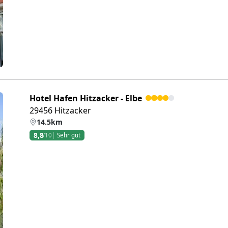
Hotel Hafen Hitzacker - Elbe
29456 Hitzacker
14.5km
8,8
/10
Sehr gut
eiter