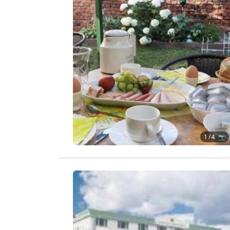
Zurück
W
1
/ 4 📷