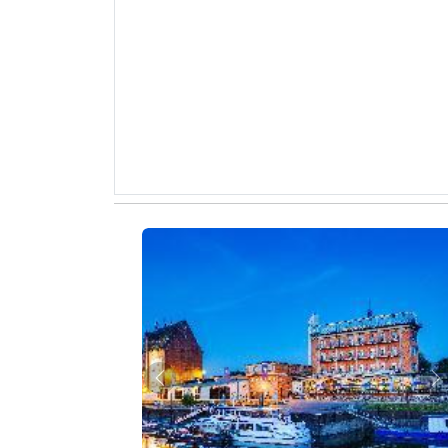
Zurück
W