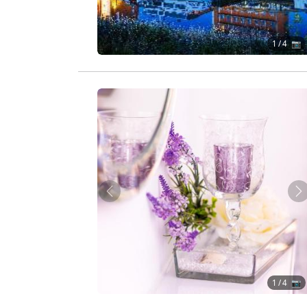
1
/ 4 📷
Zurück
W
1
/ 4 📷