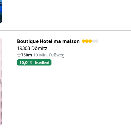
Boutique Hotel ma maison
19303 Dömitz
750m
·
10 Min. Fußweg
10,0
/10
Exzellent
eiter