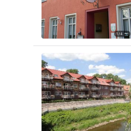
1
/ 4 📷
Zurück
W