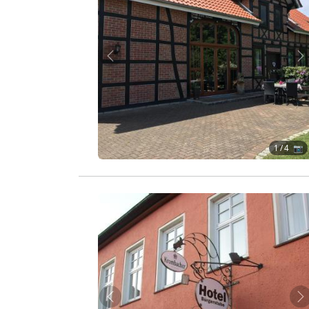
Zurück
W
1
/ 4 📷
Zurück
W