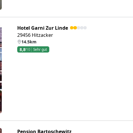
Hotel Garni Zur Linde
29456 Hitzacker
14.5km
8,8
/10
Sehr gut
eiter
Pension Bartoschewitz