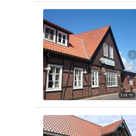
Zurück
W
1
/ 4 📷