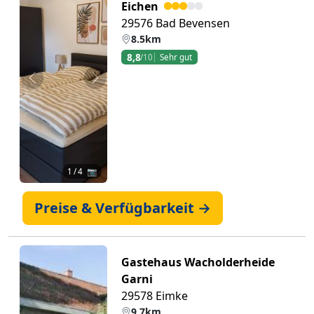
Eichen
29576 Bad Bevensen
8.5km
8,8
/10
Sehr gut
Zurück
Weiter
1
/ 4 📷
Preise & Verfügbarkeit →
Gastehaus Wacholderheide
Garni
29578 Eimke
9.7km