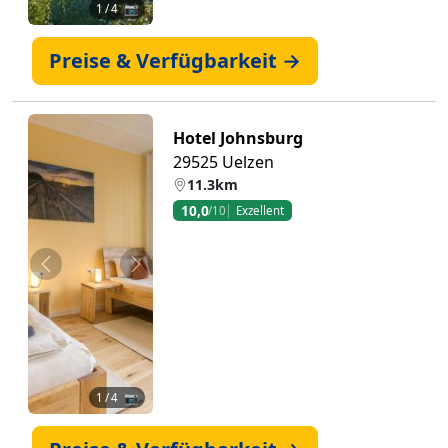
1
/ 4 📷
Preise & Verfügbarkeit →
Hotel Johnsburg
29525 Uelzen
11.3km
10,0
/10
Exzellent
Zurück
Weiter
1
/ 4 📷