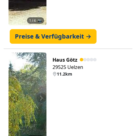
1
/ 4 📷
Preise & Verfügbarkeit →
Haus Götz
29525 Uelzen
11.2km
Zurück
Weiter