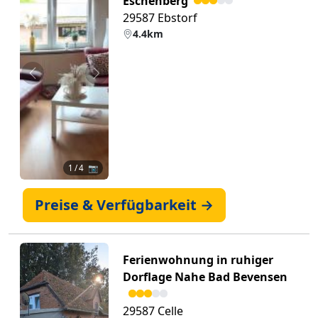
Eschenberg
29587 Ebstorf
4.4km
Zurück
Weiter
1
/ 4 📷
Preise & Verfügbarkeit →
Ferienwohnung in ruhiger
Dorflage Nahe Bad Bevensen
29587 Celle