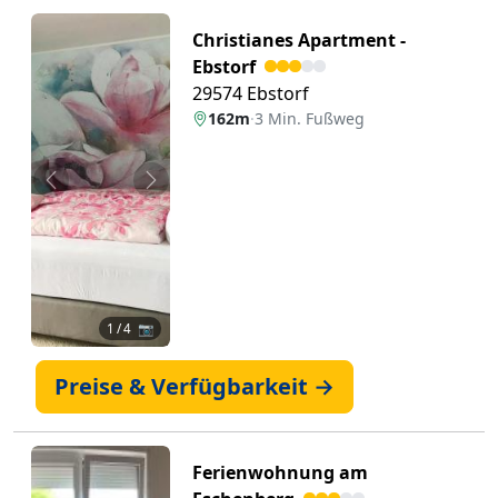
Christianes Apartment -
Ebstorf
29574 Ebstorf
162m
·
3 Min. Fußweg
Zurück
Weiter
1
/ 4 📷
Preise & Verfügbarkeit →
Ferienwohnung am