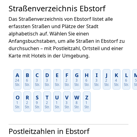
Straßenverzeichnis Ebstorf
Das Straßenverzeichnis von Ebstorf listet alle
erfassten Straßen und Plätze der Stadt
alphabetisch auf. Wählen Sie einen
Anfangsbuchstaben, um alle Straßen in Ebstorf zu
durchsuchen – mit Postleitzahl, Ortsteil und einer
Karte mit Hotels in der Umgebung.
A
B
C
D
E
F
G
H
I
J
K
L
24
6
3
3
1
2
3
6
3
2
4
6
Str.
Str.
Str.
Str.
Str.
Str.
Str.
Str.
Str.
Str.
Str.
Str.
St
O
R
S
T
U
V
W
Z
1
2
9
2
1
3
8
1
Str.
Str.
Str.
Str.
Str.
Str.
Str.
Str.
Postleitzahlen in Ebstorf