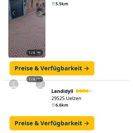
5.5km
Zurück
Weiter
1
/ 4 📷
Preise & Verfügbarkeit →
1
/ 4 📷
Zurück
Weiter
Landidyll
29525 Uelzen
6.6km
Preise & Verfügbarkeit →