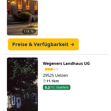
Zurück
Weiter
1
/ 4 📷
Preise & Verfügbarkeit →
Wegeners Landhaus UG
29525 Uelzen
11.1km
9,2
/10
Exzellent
Zurück
Weiter