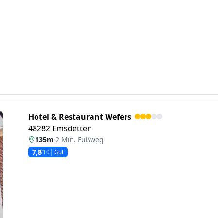
Hotel & Restaurant Wefers
48282 Emsdetten
135m
·
2 Min. Fußweg
7,8
/10
Gut
eiter