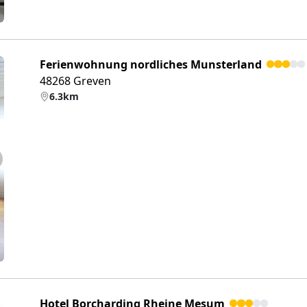
Ferienwohnung nordliches Munsterland
48268 Greven
6.3km
eiter
Hotel Borcharding Rheine Mesum