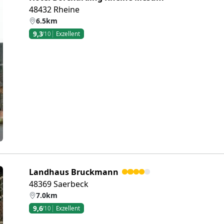
48432 Rheine
6.5km
9,3
/10
Exzellent
eiter
Landhaus Bruckmann
48369 Saerbeck
7.0km
9,6
/10
Exzellent