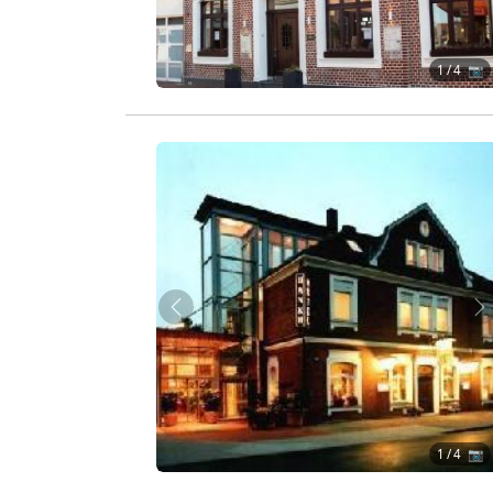
1
/ 4 📷
Zurück
W
1
/ 4 📷