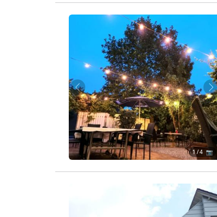
Zurück
W
1
/ 4 📷