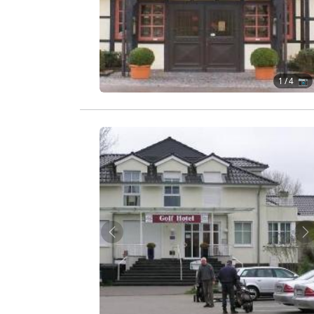
1
/ 4 📷
Zurück
W