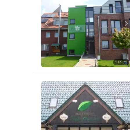
Zurück
W
1
/ 4 📷
Zurück
W