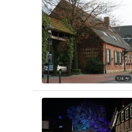
Zurück
W
1
/ 4 📷