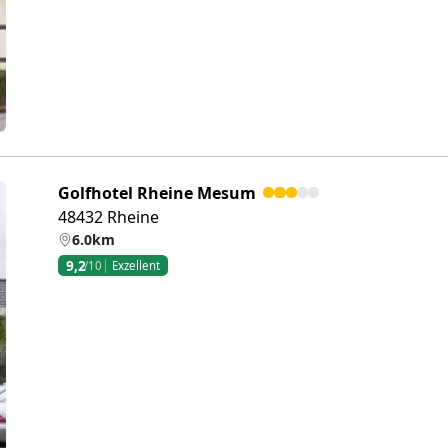
Golfhotel Rheine Mesum
48432 Rheine
6.0km
9,2
/10
Exzellent
eiter