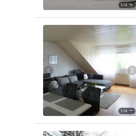
1
/ 4 📷
Zurück
W
1
/ 4 📷