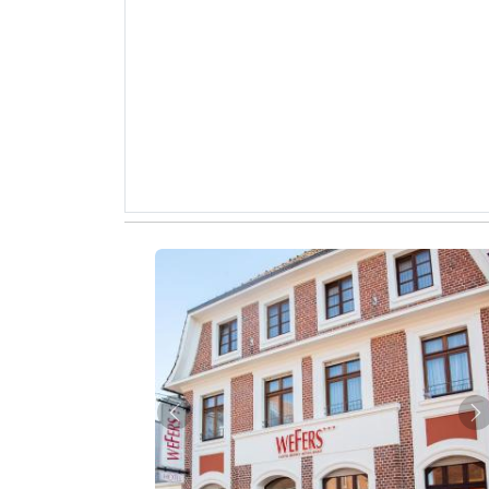
Zurück
W