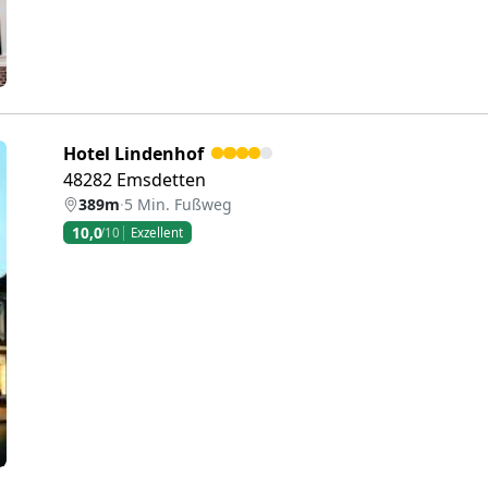
Hotel Lindenhof
48282 Emsdetten
389m
·
5 Min. Fußweg
10,0
/10
Exzellent
eiter