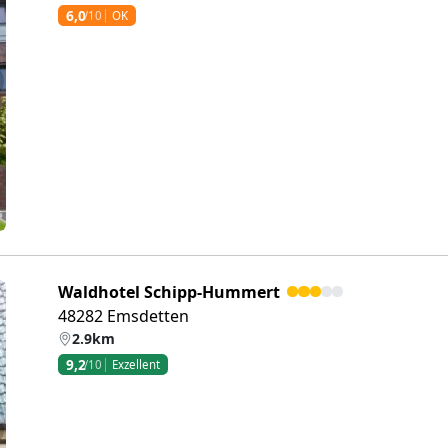
6,0
/10
OK
eiter
Waldhotel Schipp-Hummert
48282 Emsdetten
2.9km
9,2
/10
Exzellent
eiter