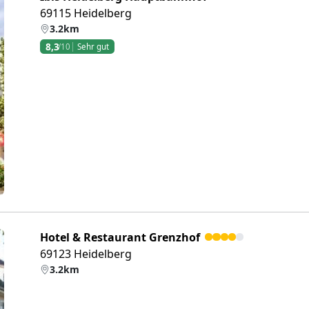
69115 Heidelberg
3.2km
8,3
/10
Sehr gut
eiter
Hotel & Restaurant Grenzhof
69123 Heidelberg
3.2km