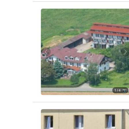
Zurück
W
1
/ 4 📷