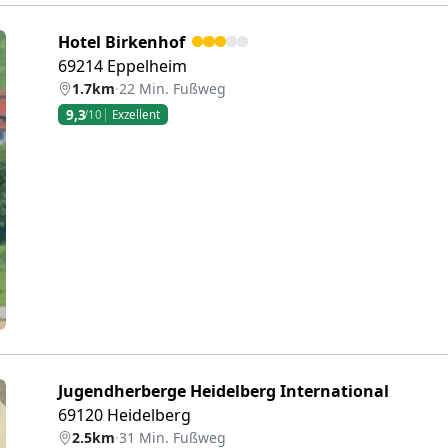
Hotel Birkenhof
69214 Eppelheim
1.7km
·
22 Min. Fußweg
9,3
/10
Exzellent
eiter
Jugendherberge Heidelberg International
69120 Heidelberg
2.5km
·
31 Min. Fußweg