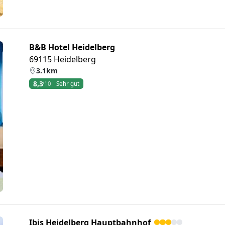
B&B Hotel Heidelberg
69115 Heidelberg
3.1km
8,3
/10
Sehr gut
eiter
Ibis Heidelberg Hauptbahnhof