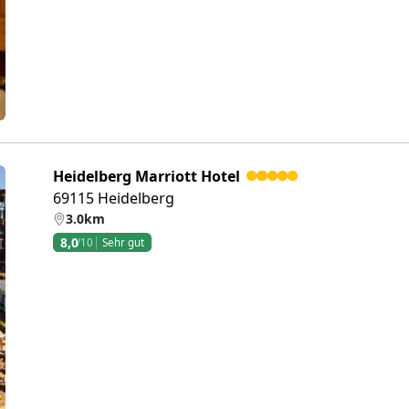
Heidelberg Marriott Hotel
69115 Heidelberg
3.0km
8,0
/10
Sehr gut
eiter