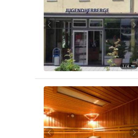
Zurück
W
1
/ 4 📷
Zurück
W