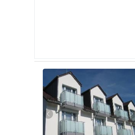
Zurück
W