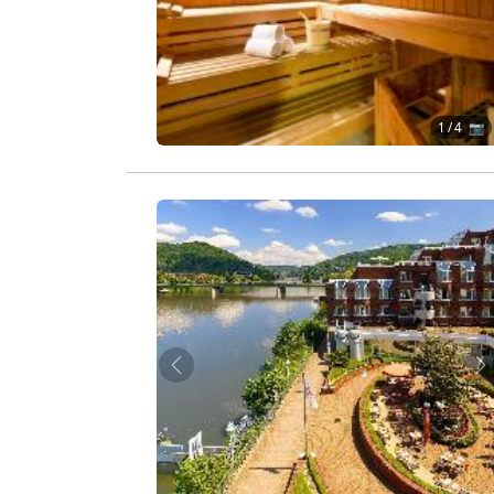
1
/ 4 📷
Zurück
W