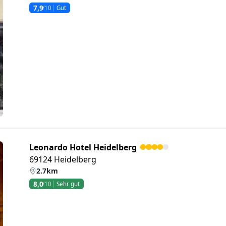
7,9
/10
Gut
eiter
Leonardo Hotel Heidelberg
69124 Heidelberg
2.7km
8,0
/10
Sehr gut
eiter