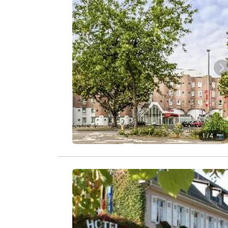
Zurück
W
1
/ 4 📷