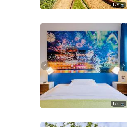
1
/ 4 📷
Zurück
W
1
/ 4 📷