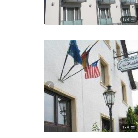
1
/ 4 📷
Zurück
W
1
/ 4 📷