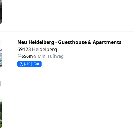
Neu Heidelberg - Guesthouse & Apartments
69123 Heidelberg
656m
·
9 Min. Fußweg
7,1
/10
Gut
eiter