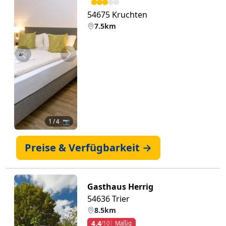
54675 Kruchten
7.5km
Zurück
Weiter
1
/ 4 📷
Preise & Verfügbarkeit →
Gasthaus Herrig
54636 Trier
8.5km
4,4
/10
Mäßig