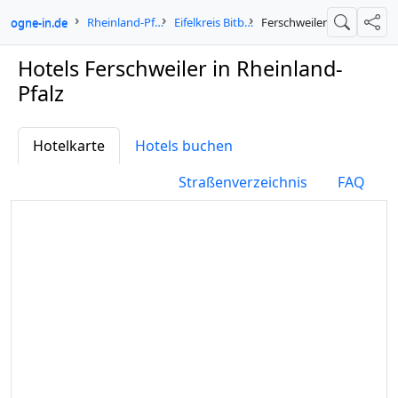
cologne-in.de
Rheinland-Pfalz
Eifelkreis Bitburg-Prüm
Ferschweiler
Suche
Teil
Hotels Ferschweiler in Rheinland-
Pfalz
Hotelkarte
Hotels buchen
Straßenverzeichnis
FAQ