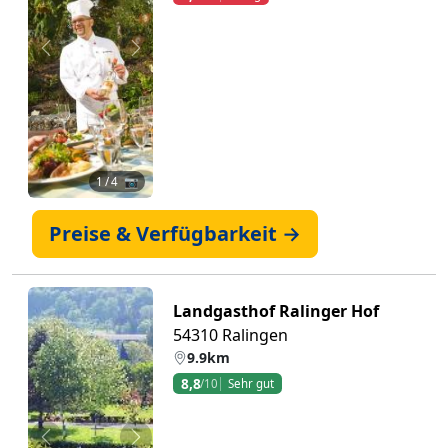
Zurück
Weiter
1
/ 4 📷
Preise & Verfügbarkeit →
Landgasthof Ralinger Hof
54310 Ralingen
9.9km
8,8
/10
Sehr gut
Zurück
Weiter