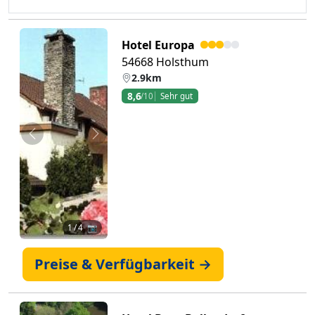
Hotel Europa
54668 Holsthum
2.9km
8,6
/10
Sehr gut
Zurück
Weiter
1
/ 4 📷
Preise & Verfügbarkeit →