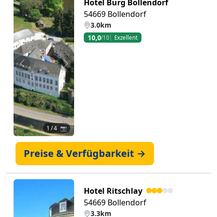
Hotel Burg Bollendorf
54669 Bollendorf
3.0km
10,0
/10
Exzellent
Zurück
Weiter
1
/ 4 📷
Preise & Verfügbarkeit →
Hotel Ritschlay
54669 Bollendorf
3.3km