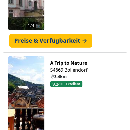
1
/ 4 📷
Preise & Verfügbarkeit →
A Trip to Nature
54669 Bollendorf
3.4km
9,2
/10
Exzellent
Zurück
Weiter