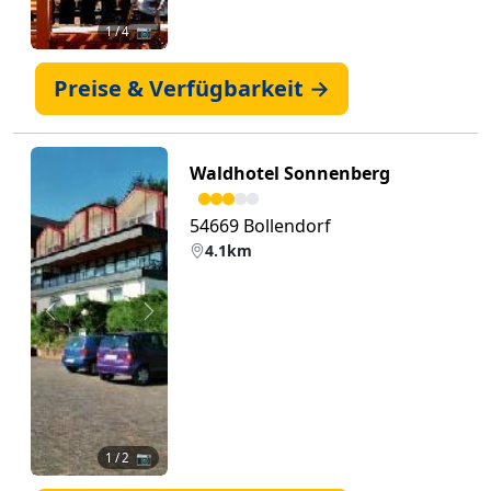
1
/ 4 📷
Preise & Verfügbarkeit →
Waldhotel Sonnenberg
54669 Bollendorf
4.1km
Zurück
Weiter
1
/ 2 📷