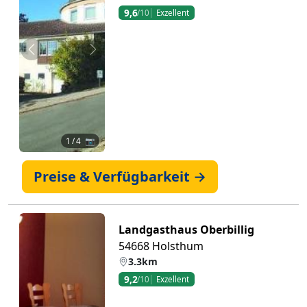
9,6
/10
Exzellent
Zurück
Weiter
1
/ 4 📷
Preise & Verfügbarkeit →
Landgasthaus Oberbillig
54668 Holsthum
3.3km
9,2
/10
Exzellent