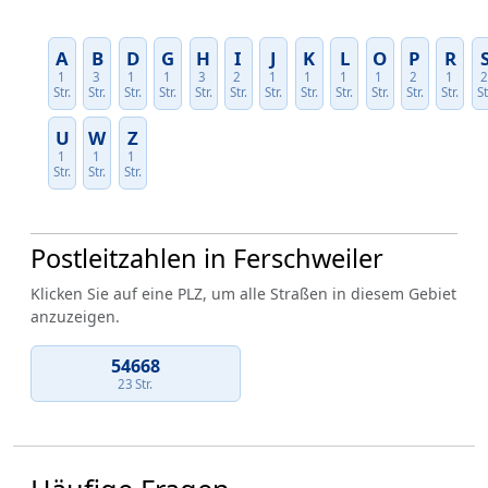
A
B
D
G
H
I
J
K
L
O
P
R
1
3
1
1
3
2
1
1
1
1
2
1
Str.
Str.
Str.
Str.
Str.
Str.
Str.
Str.
Str.
Str.
Str.
Str.
St
U
W
Z
1
1
1
Str.
Str.
Str.
Postleitzahlen in Ferschweiler
Klicken Sie auf eine PLZ, um alle Straßen in diesem Gebiet
anzuzeigen.
54668
23 Str.