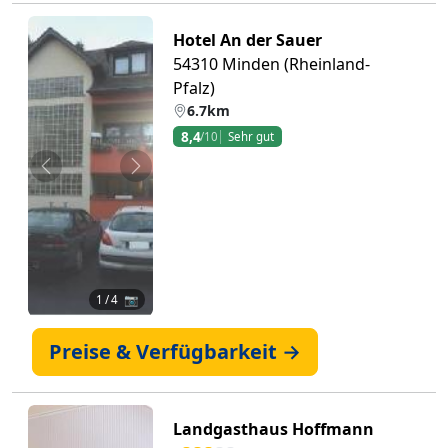
Hotel An der Sauer
54310 Minden (Rheinland-
Pfalz)
6.7km
8,4
/10
Sehr gut
Zurück
Weiter
1
/ 4 📷
Preise & Verfügbarkeit →
Landgasthaus Hoffmann