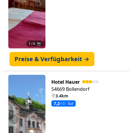
Zurück
Weiter
1
/ 4 📷
Preise & Verfügbarkeit →
Hotel Hauer
54669 Bollendorf
3.4km
7,2
/10
Gut
Zurück
Weiter