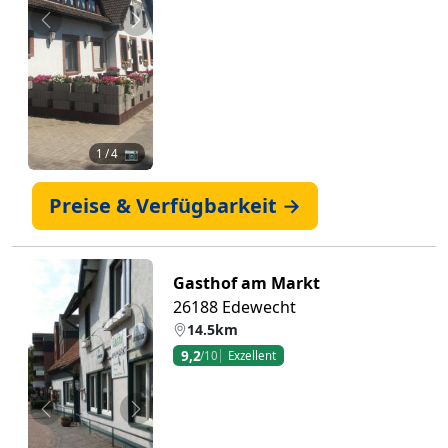
Zurück
Weiter
1
/ 4 📷
Preise & Verfügbarkeit →
Gasthof am Markt
26188 Edewecht
14.5km
9,2
/10
Exzellent
Zurück
Weiter