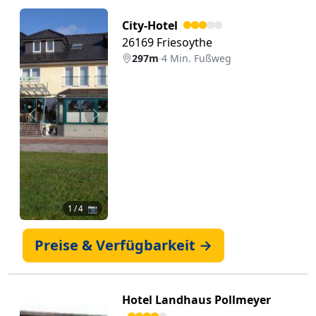
City-Hotel
26169 Friesoythe
297m
·
4 Min. Fußweg
Zurück
Weiter
1
/ 4 📷
Preise & Verfügbarkeit →
Hotel Landhaus Pollmeyer