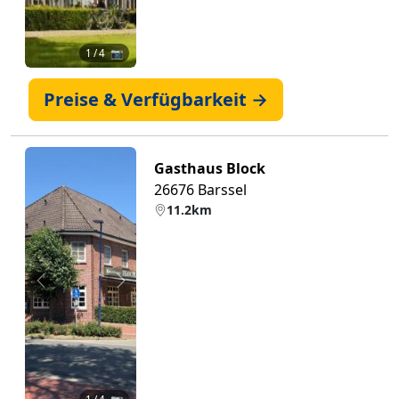
1
/ 4 📷
Preise & Verfügbarkeit →
Gasthaus Block
26676 Barssel
11.2km
Zurück
Weiter