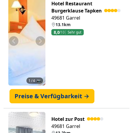
Hotel Restaurant
Burgerklause Tapken
49681 Garrel
13.1km
8,0
/10
Sehr gut
Zurück
Weiter
1
/ 4 📷
Preise & Verfügbarkeit →
Hotel zur Post
49681 Garrel
13.2km