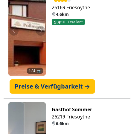
26169 Friesoythe
4.6km
9,4
/10
Exzellent
Zurück
Weiter
1
/ 4 📷
Preise & Verfügbarkeit →
Gasthof Sommer
26219 Friesoythe
6.6km