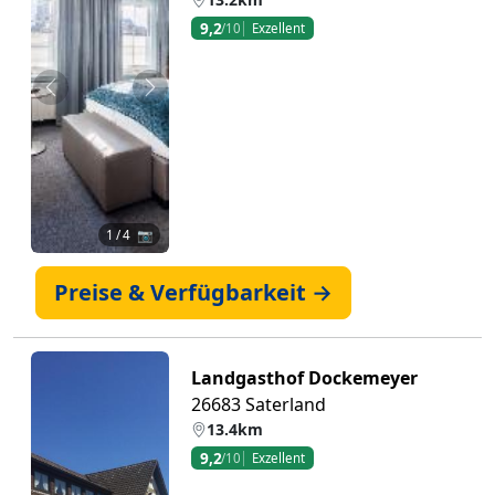
9,2
/10
Exzellent
Zurück
Weiter
1
/ 4 📷
Preise & Verfügbarkeit →
Landgasthof Dockemeyer
26683 Saterland
13.4km
9,2
/10
Exzellent