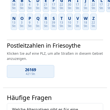
A
B
C
D
E
F
G
H
I
J
K
L
58
33
4
9
21
17
22
30
17
2
22
17
2
Str.
Str.
Str.
Str.
Str.
Str.
Str.
Str.
Str.
Str.
Str.
Str.
St
N
O
P
Q
R
S
T
U
V
W
Z
13
3
9
1
13
39
13
10
7
18
22
Str.
Str.
Str.
Str.
Str.
Str.
Str.
Str.
Str.
Str.
Str.
Postleitzahlen in Friesoythe
Klicken Sie auf eine PLZ, um alle Straßen in diesem Gebiet
anzuzeigen.
26169
421 Str.
Häufige Fragen
Welche Alternativen gibt es für eine