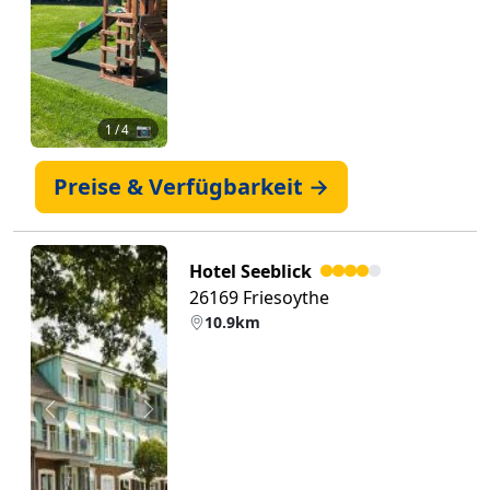
1
/ 4 📷
Preise & Verfügbarkeit →
Hotel Seeblick
26169 Friesoythe
10.9km
Zurück
Weiter