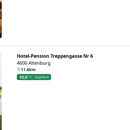
Hotel-Pension Treppengasse Nr 6
4600 Altenburg
11.6km
10,0
/10
Exzellent
eiter