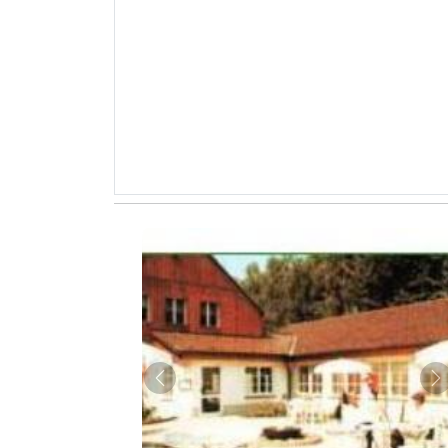
Zurück
W