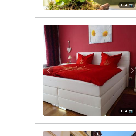
1
/ 4 📷
Zurück
W
1
/ 4 📷