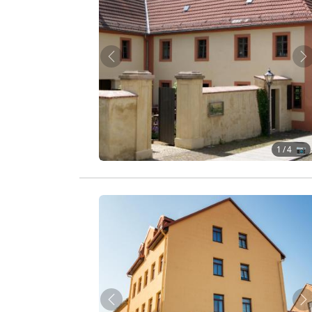
Zurück
W
1
/ 4 📷
Zurück
W