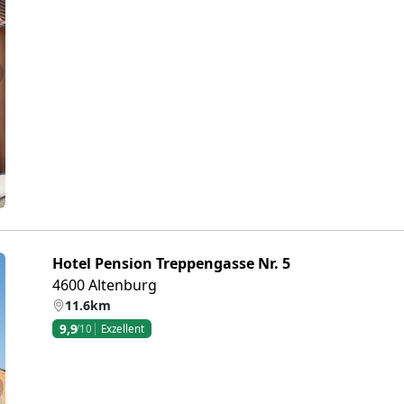
eiter
Hotel Pension Treppengasse Nr. 5
4600 Altenburg
11.6km
9,9
/10
Exzellent
eiter