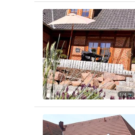
Zurück
W
1
/ 4 📷