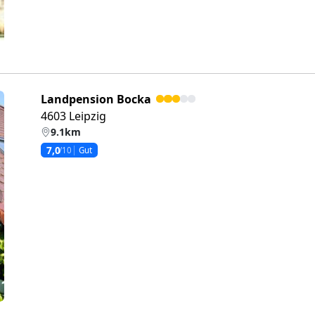
Landpension Bocka
4603 Leipzig
9.1km
7,0
/10
Gut
eiter