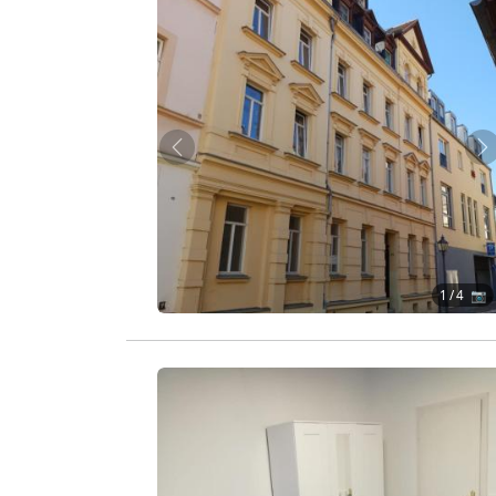
Zurück
W
1
/ 4 📷