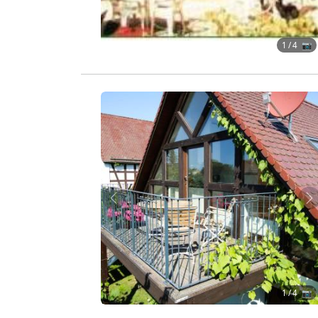
1
/ 4 📷
Zurück
W
1
/ 4 📷