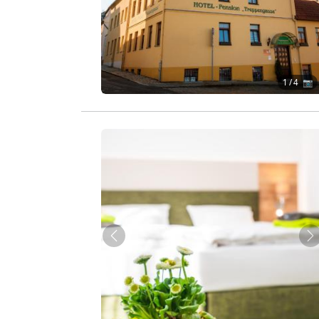
1
/ 4 📷
Zurück
W