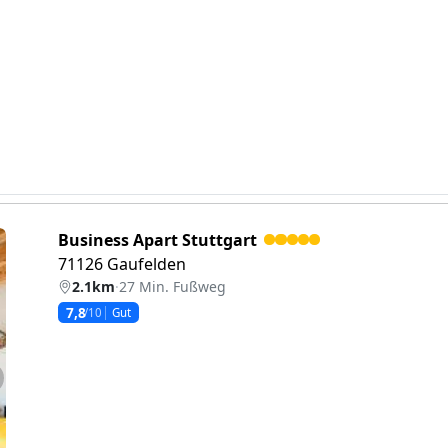
Business Apart Stuttgart
71126 Gaufelden
2.1km
·
27 Min. Fußweg
7,8
/10
Gut
eiter