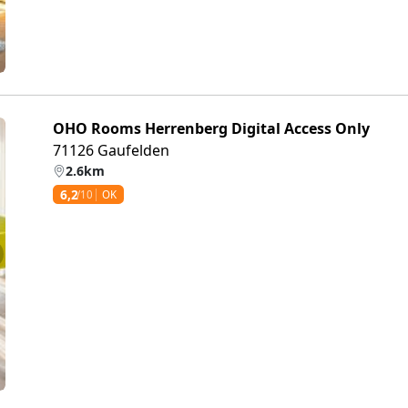
OHO Rooms Herrenberg Digital Access Only
71126 Gaufelden
2.6km
6,2
/10
OK
eiter