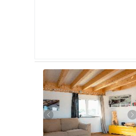
Zurück
W