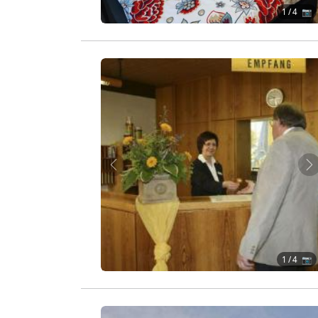
1
/ 4 📷
Zurück
W
1
/ 4 📷