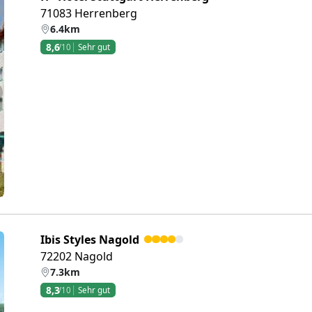
71083 Herrenberg
6.4km
8,6
/10
Sehr gut
eiter
Ibis Styles Nagold
72202 Nagold
7.3km
8,3
/10
Sehr gut