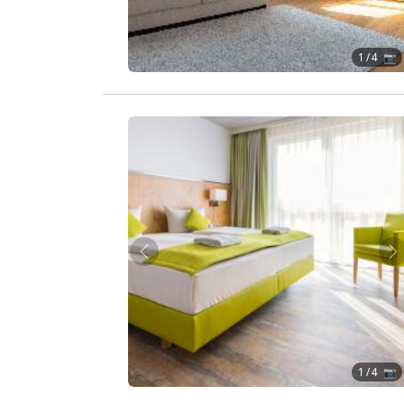
1
/ 4 📷
Zurück
W
1
/ 4 📷