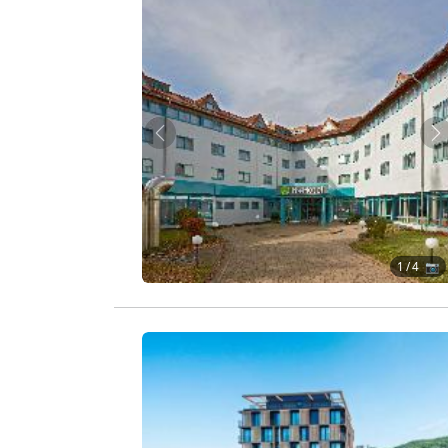
Zurück
W
1
/ 4 📷