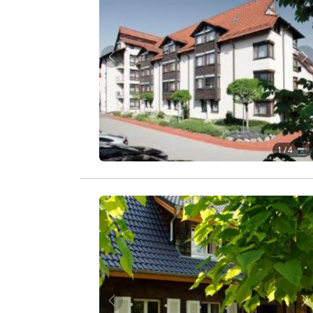
Zurück
W
1
/ 4 📷
Zurück
W