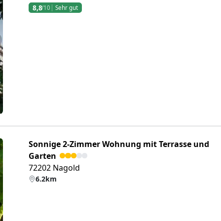
8,8
/10
Sehr gut
eiter
Sonnige 2-Zimmer Wohnung mit Terrasse und
Garten
72202 Nagold
6.2km
eiter