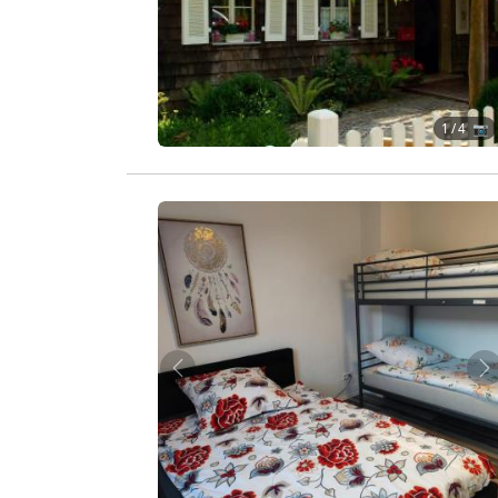
1
/ 4 📷
Zurück
W