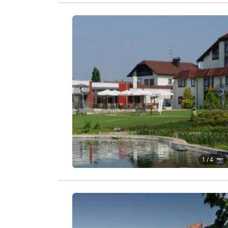
Zurück
W
1
/ 4 📷